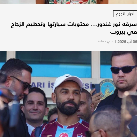
أخبار النجوم
سرقة نور غندور... محتويات سيارتها وتحطيم الزجاج
في بيروت
06 آب 2026
|
علي حمادة