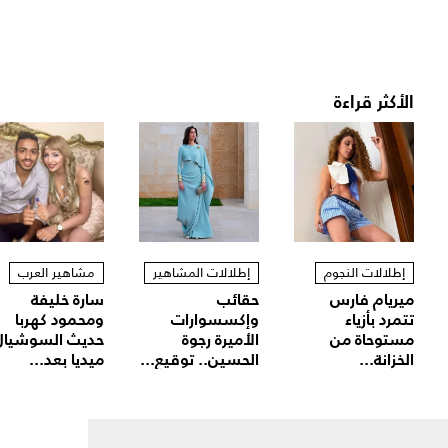
الأكثر قراءة
إطلالات النجوم
إطلالات المشاهير
مشاهير العرب
ميريام فارس
حقائب
سارة خليفة
تتمرد بأزياء
وإكسسوارات
ومحمود كهربا
مستوحاة من
الأميرة رجوة
حديث السوشيال
الخزانة...
الحسين.. توقيع...
ميديا بعد...