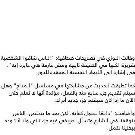
وقالت اللوزي في تصريحات صحافية: "الناس شافوا الشخصية
شريرة، لكنها في الحقيقة تايهة ومش عارفة هي عايزة إيه"،
في إشارة الى الأبعاد النفسية المعقدة للدور.
كما تطرقت للحديث عن مشاركتها في مسلسل "المداح" وهل
سيتم تقديم جزء سابع منه بالفعل، مؤكدة أنها لا تعلم حتى
الآن ما إذا كان سيقدم جزء جديد أم لا.
وأضافت: "دايمًا بنقول كفاية، لكن بعد ما بنخلص، الناس
بتوقفنا في الشارع وتسأل: هيبقى فيه جزء تاني ولا لأ؟ وده
بيخلينا نكمل.