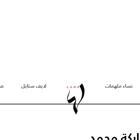
نساء ملهمات
لايف ستايل
صح
كة محمد