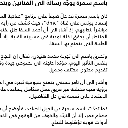
باسم سمرة يوجّه رسالة الى الفنانين ويتح
كان باسم سمرة قد حلَّ ضيفاً على برنامج "صاحبة السعا
إسعاد يونس على قناة "dmc"، حيث
مباشراً لتجاربهم، إذ أشار الى أن أحمد السقا ظل لفت
المنتظر أن يحقق نقلة نوعية في مسيرته الفنية، إلا 
الطيبة التي يتمتع بها السقا.
وتطرق باسم الى تجربة محمد هنيدي، فقال إن النجاح ا
بنفس التأثير اليوم، مؤكداً حاجته الى نصوص جيدة و
تقديم محتوى مختلف ومميز.
وأشار الى أن تامر حسني يتمتع بنجومية كبيرة في الغنا
برؤية فنية مختلفة عبر فريق عمل متكامل يساعده على 
الاعتماد على نفسه في كل التفاصيل.
كما تحدّث باسم سمرة عن الجيل الصاعد، فأوضح أ
عصام عمر، إلا أن التردّد والخوف من الوقوع في الخط
أدوات قوية تؤهّلهما للنجاح.