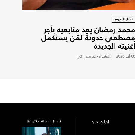
أخبار النجوم
حمد رمضان يعِد متابعيه بأجر
صطفى حدوتة لمَن يستكمل
غنيته الجديدة
0 آب 2026
|
القاهرة - نيرمين زكي
لها فيديو
تحميل المجلة الاكترونية