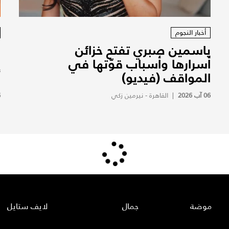
أخبار النجوم
ياسمين صبري تفتح خزائن
م
أسرارها وأسباب قوّتها في
م
المواقف (فيديو)
أ
06 آب 2026
|
القاهرة - نيرمين زكي
6
موضة
جمال
لايف ستايل