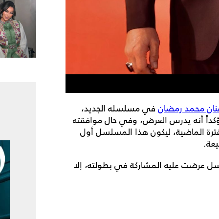
نان محمد رمضان
في مسلسله الجديد،
 أن يُعرض في موسم دراما رمضان 2027، مؤكداً أنه يدرس العرض، وفي حال موافقته
لفترة الماضية، ليكون هذا المسلسل أول
عة.
سل عرضت عليه المشاركة في بطولته، إلا