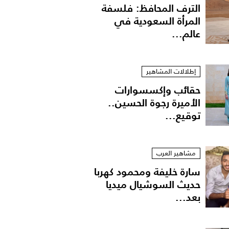
الترف المحافظ: فلسفة
المرأة السعودية في
عالم...
إطلالات المشاهير
حقائب وإكسسوارات
الأميرة رجوة الحسين..
توقيع...
مشاهير العرب
سارة خليفة ومحمود كهربا
حديث السوشيال ميديا
بعد...