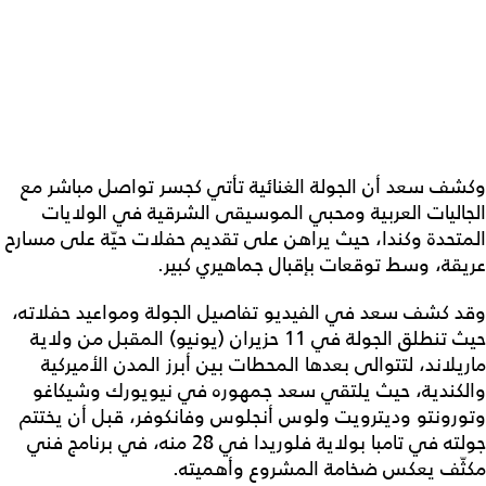
وكشف سعد أن الجولة الغنائية تأتي كجسر تواصل مباشر مع
الجاليات العربية ومحبي الموسيقى الشرقية في الولايات
المتحدة وكندا، حيث يراهن على تقديم حفلات حيّة على مسارح
عريقة، وسط توقعات بإقبال جماهيري كبير.
وقد كشف سعد في الفيديو تفاصيل الجولة ومواعيد حفلاته،
حيث تنطلق الجولة في 11 حزيران (يونيو) المقبل من ولاية
ماريلاند، لتتوالى بعدها المحطات بين أبرز المدن الأميركية
والكندية، حيث يلتقي سعد جمهوره في نيويورك وشيكاغو
وتورونتو وديترويت ولوس أنجلوس وفانكوفر، قبل أن يختتم
جولته في تامبا بولاية فلوريدا في 28 منه، في برنامج فني
مكثّف يعكس ضخامة المشروع وأهميته.