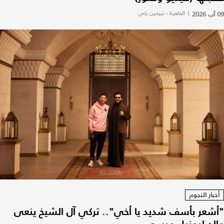
09 آب 2026
|
القاهرة - نيرمين زكي
أخبار النجوم
"أشعر بأسف شديد يا أخي".. تركي آل الشيخ ينعى
والد ليونيل ميسي