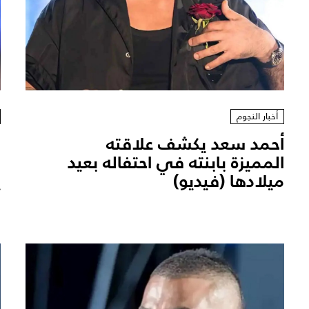
أخبار النجوم
أحمد سعد يكشف علاقته
ر
المميزة بابنته في احتفاله بعيد
م
ميلادها (فيديو)
ي