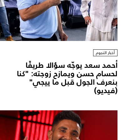
أخبار النجوم
أحمد سعد يوجّه سؤالا طريفًا
لحسام حسن ويمازح زوجته: "كنا
بنعرف الجول قبل ما ييجي"
(فيديو)