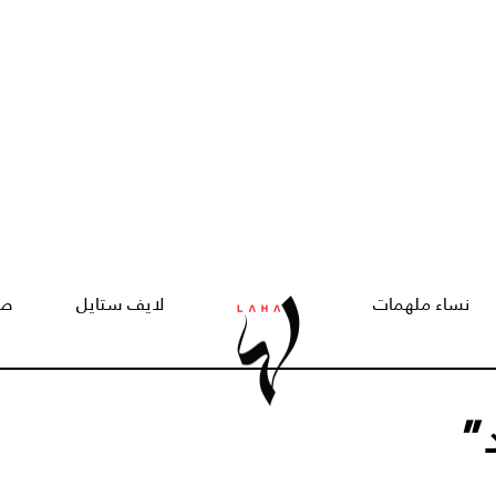
نساء ملهمات
لايف ستايل
صح
”