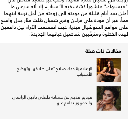
"فيسبوك" منشوراً كشف فيه الأسباب، إلا أنه سرعان ما
أعلن بعد أيام قليلة عن عودته الى زوجته من أجل تربية ابنهما
معاً، غير أن عودة علي غزلان وفرح شعبان ظلت مثار جدل واسع
على مواقع السوشيال ميديا، حيث انقسمت الآراء بين داعمين
لهذه الخطوة ومترقّبين لتفاصيل حياتهما الجديدة.
مقالات ذات صلة
الإعلامية دعاء صلاح تعلن طلاقها وتوضح
الأسباب
فيديو قديم عن حضانة طفلَي نادين الراسي
والجمهور يدافع عنها