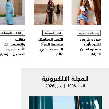
إطلالات النجوم
أخبار الموضة
إطلالات المشاهير
ميريام فارس
الترف المحافظ:
حقائب
تتمرد بأزياء
فلسفة المرأة
وإكسسوارات
مستوحاة من
السعودية في
الأميرة رجوة
الخزانة...
عالم...
الحسين.. توقيع.
المجلة الالكترونية
العدد 1098 | تموز 2026