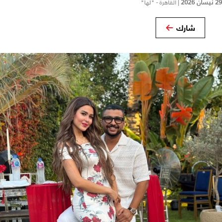
29 نيسان 2026
|
القاهرة - "لها"
شارك