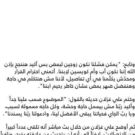
وتابع: "يمكن فشلنا نكون زوجين لبعض بس أكيد هننجح بإذن
الله إننا نكون أب وأم كويسين لإبننا. أتمنى احترام القرار
ومحدّش يكلّمنا في أي تفاصيل، لأننا مش هنتكلم في حاجة
وهنفضل ضهر بعض عشان خاطر رحيم ابننا".
وختم علي غزلان حديثه بالقول: "الموضوع صعب علينا جداً
وأكيد ربّنا مش بيعمل حاجة وحشة، وكل حاجه معمولة لسبب،
ويا ربّ الجاي فحياتنا يبقى الأفضل لينا، وادعولنا ربّنا يسندنا".
ثم أوضح علي غزلان من خلال بث مباشر أنه تلقى عدداً كبيراً
من الاتصالات، لافتاً الى أنه لن يتحدث عن علاقته بفرح، ونافياً