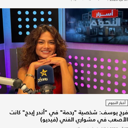
أخبار النجوم
فرح يوسف: شخصية "رحمة" في "أندر إيدج" كانت
الأصعب في مشواري الفني (فيديو)