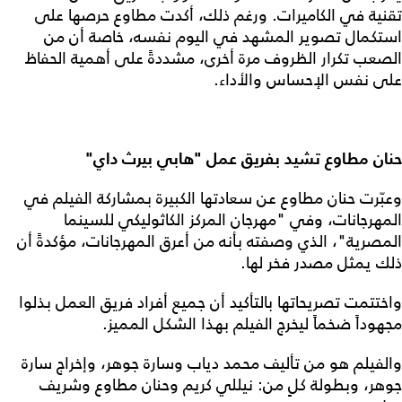
تقنية في الكاميرات. ورغم ذلك، أكدت مطاوع حرصها على
استكمال تصوير المشهد في اليوم نفسه، خاصة أن من
الصعب تكرار الظروف مرة أخرى، مشددةً على أهمية الحفاظ
على نفس الإحساس والأداء.
حنان مطاوع تشيد بفريق عمل "هابي بيرث داي"
وعبّرت حنان مطاوع عن سعادتها الكبيرة بمشاركة الفيلم في
المهرجانات، وفي "مهرجان المركز الكاثوليكي للسينما
المصرية"، الذي وصفته بأنه من أعرق المهرجانات، مؤكدةً أن
ذلك يمثل مصدر فخر لها.
واختتمت تصريحاتها بالتأكيد أن جميع أفراد فريق العمل بذلوا
مجهوداً ضخماً ليخرج الفيلم بهذا الشكل المميز.
والفيلم هو من تأليف محمد دياب وسارة جوهر، وإخراج سارة
جوهر، وبطولة كلٍ من: نيللي كريم وحنان مطاوع وشريف