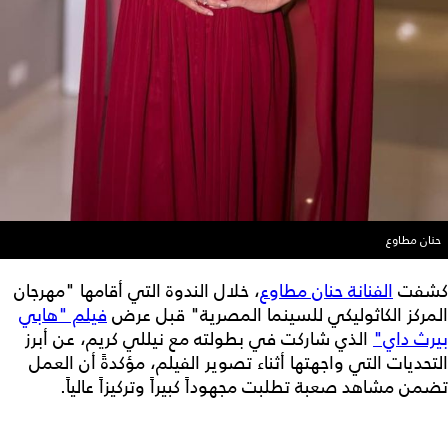
حنان مطاوع
كشفت
الفنانة حنان مطاوع
، خلال الندوة التي أقامها "مهرجان
المركز الكاثوليكي للسينما المصرية" قبل عرض
فيلم "هابي
بيرث داي"
الذي شاركت في بطولته مع نيللي كريم، عن أبرز
التحديات التي واجهتها أثناء تصوير الفيلم، مؤكدةً أن العمل
تضمن مشاهد صعبة تطلبت مجهوداً كبيراً وتركيزاً عالياً.