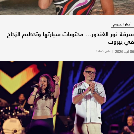
أخبار النجوم
سرقة نور الغندور... محتويات سيارتها وتحطيم الزجاج
في بيروت
06 آب 2026
|
علي حمادة