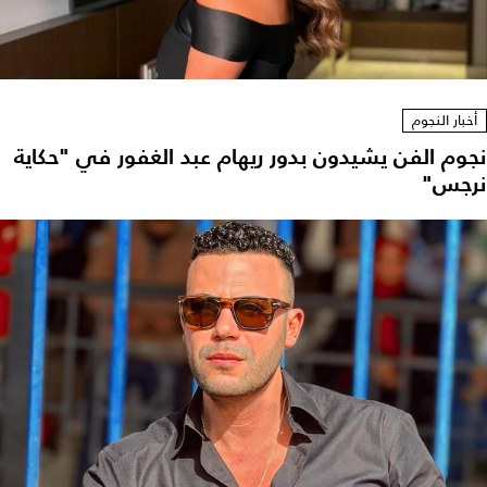
أخبار النجوم
نجوم الفن يشيدون بدور ريهام عبد الغفور في "حكاية
نرجس"