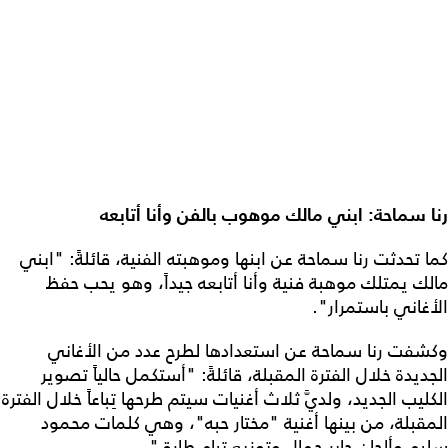
رنا سماحة: ابني مالك موهوب بالفن وأنا أتابعه
كما تحدثت رنا سماحة عن ابنها وموهبته الفنية، قائلةً: "ابني
مالك يمتلك موهبة فنية وأنا أتابعه جيداً، وهو يحب حفظ
الأغاني باستمرار".
وكشفت رنا سماحة عن استعدادها لطرح عدد من الأغاني
الجديدة خلال الفترة المقبلة، قائلةً: "أستكمل حالياً تصوير
الكليب الجديد، ولديَّ ثلاث أغنيات سيتم طرحها تِباعاً خلال الفترة
المقبلة، من بينها أغنية "مختار حبه"، وهي كلمات محمود
سليم وألحان جابر جمال وتوزيع تيام طارق".