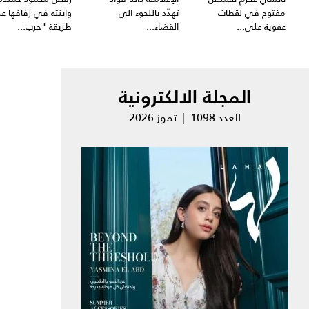
مفتوح في لقطات
تهدّد باللجوء الى
وابنته في زفافها ع
عفوية على...
القضاء...
طريقة "حرب...
المجلة الالكترونية
العدد 1098 | تموز 2026