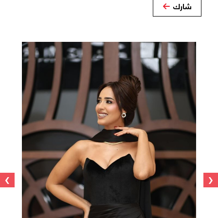
شارك
›
‹