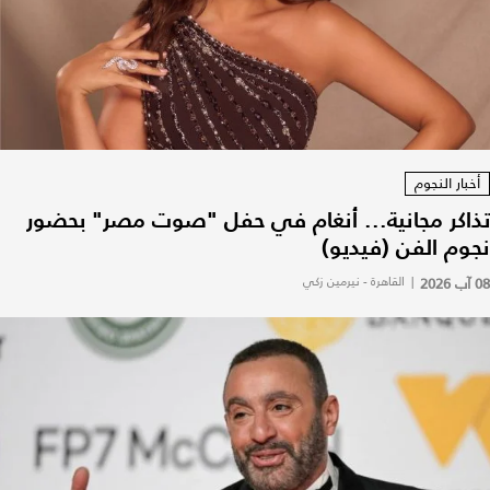
أخبار النجوم
تذاكر مجانية... أنغام في حفل "صوت مصر" بحضور
نجوم الفن (فيديو)
08 آب 2026
|
القاهرة - نيرمين زكي