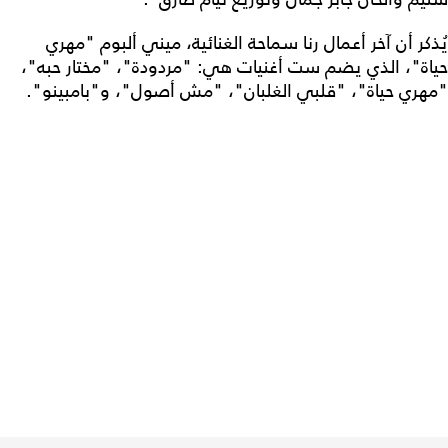
يُذكر أن آخر أعمال رنا سماحة الغنائية، ميني ألبوم "مهري
حياة"، الذي يضم ست أغنيات هي: "مردودة"، "مختار حبه"،
"مهري حياة"، "قلبي الغلبان"، "مش أصول"، و"بامبينو".