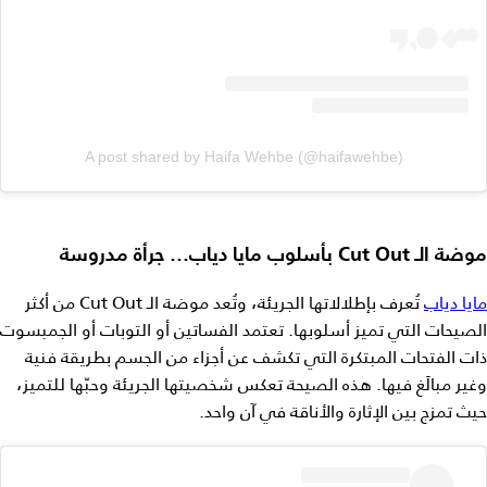
A post shared by Haifa Wehbe (@haifawehbe)
موضة الـ
Cut Out
بأسلوب مايا دياب… جرأة مدروسة
مايا دياب
تُعرف بإطلالاتها الجريئة، وتُعد موضة الـ Cut Out من أكثر
الصيحات التي تميز أسلوبها. تعتمد الفساتين أو التوبات أو الجمبسوت
ذات الفتحات المبتكرة التي تكشف عن أجزاء من الجسم بطريقة فنية
وغير مبالَغ فيها. هذه الصيحة تعكس شخصيتها الجريئة وحبّها للتميز،
حيث تمزج بين الإثارة والأناقة في آن واحد.