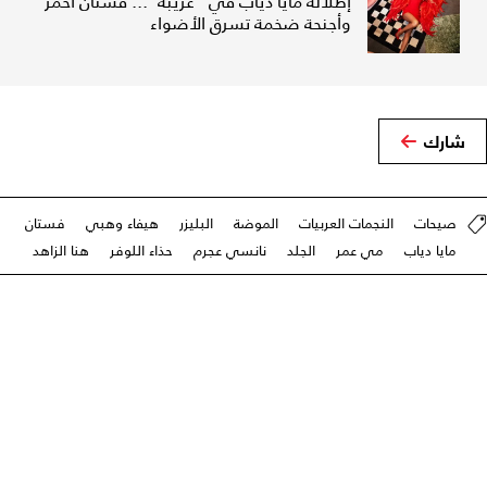
إطلالة مايا دياب في "غريبة"... فستان أحمر
وأجنحة ضخمة تسرق الأضواء
شارك
صيحات
النجمات العربيات
الموضة
البليزر
هيفاء وهبي
فستان
مايا دياب
مي عمر
الجلد
نانسي عجرم
حذاء اللوفر
هنا الزاهد