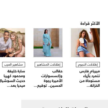
الأكثر قراءة
إطلالات النجوم
إطلالات المشاهير
مشاهير العرب
ميريام فارس
حقائب
سارة خليفة
تتمرد بأزياء
وإكسسوارات
ومحمود كهربا
مستوحاة من
الأميرة رجوة
حديث السوشيال
الخزانة...
الحسين.. توقيع...
ميديا بعد...