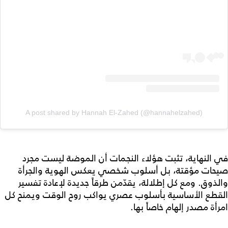
A post shared by Hannah El-Zahed (@hannahelzahed)
في النهاية، تثبت هؤلاء النجمات أن الموضة ليست مجرد
صيحات مؤقتة، بل أسلوب شخصي يعكس الهوية والجرأة
والذوق. ومع كل إطلالة، يقدّمن طرقاً جديدة لإعادة تفسير
القطع الأساسية بأسلوب عصري يواكب روح الوقت ويمنح كل
امرأة مصدر إلهام خاصاً بها.