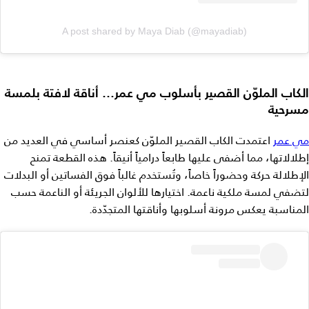
A post shared by Maya Diab (@mayadiab)
الكاب الملوّن القصير بأسلوب مي عمر… أناقة لافتة بلمسة
مسرحية
مي عمر
اعتمدت الكاب القصير الملوّن كعنصر أساسي في العديد من
إطلالاتها، مما أضفى عليها طابعاً درامياً أنيقاً. هذه القطعة تمنح
الإطلالة حركة وحضوراً خاصاً، وتُستخدم غالباً فوق الفساتين أو البدلات
لتضفي لمسة ملكية ناعمة. اختيارها للألوان الجريئة أو الناعمة حسب
المناسبة يعكس مرونة أسلوبها وأناقتها المتجدّدة.