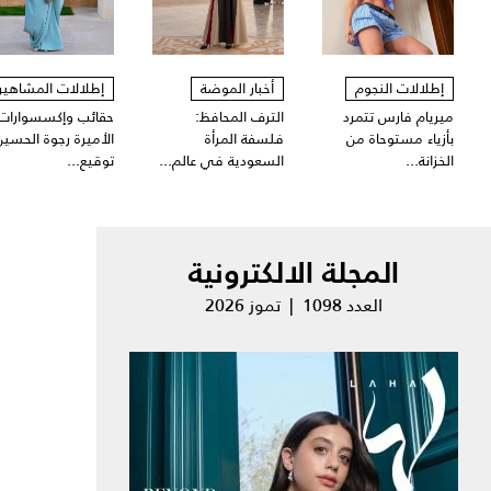
إطلالات النجوم
أخبار الموضة
إطلالات المشاهير
ميريام فارس تتمرد
الترف المحافظ:
حقائب وإكسسوارات
بأزياء مستوحاة من
فلسفة المرأة
الأميرة رجوة الحسين
الخزانة...
السعودية في عالم...
توقيع...
المجلة الالكترونية
العدد 1098 | تموز 2026