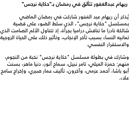
ريهام عبدالغفور تتألق في رمضان بـ"حكاية نرجس"
يُذكر أن ريهام عبد الغفور شاركت في رمضان الماضي
بمسلسل "حكاية نرجس"، الذي سلط الضوء على قضية
شائكة نادرا ما تناقش دراميا بجرأة، إذ تتناول الألم الصامت الذي
تعانيه النساء بسبب تأخر الإنجاب، وتأثير ذلك على الحياة الزوجية
والاستقرار النفسي.
وشارك في بطولة مسلسل "حكاية نرجس" نخبة من النجوم،
منهم: حمزة العيلي، تامر نبيل، سماح أنور، دنيا ماهر، بسنت
أبو باشا، أحمد عزمى، وآخرون، تأليف عمار صبري، وإخراج سامح
علاء.