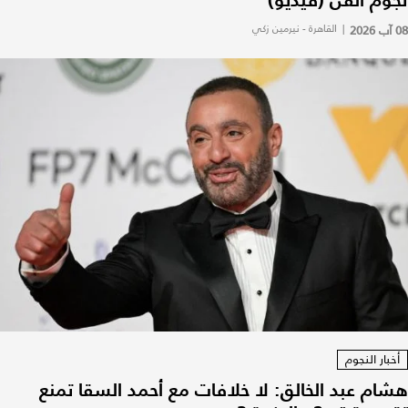
نجوم الفن (فيديو)
08 آب 2026
|
القاهرة - نيرمين زكي
أخبار النجوم
هشام عبد الخالق: لا خلافات مع أحمد السقا تمنع