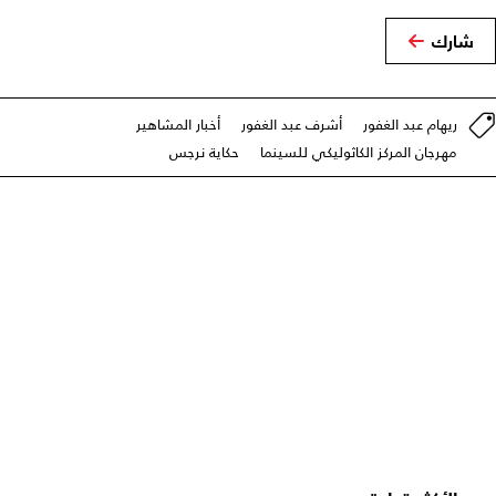
شارك
ريهام عبد الغفور
أشرف عبد الغفور
أخبار المشاهير
مهرجان المركز الكاثوليكي للسينما
حكاية نرجس