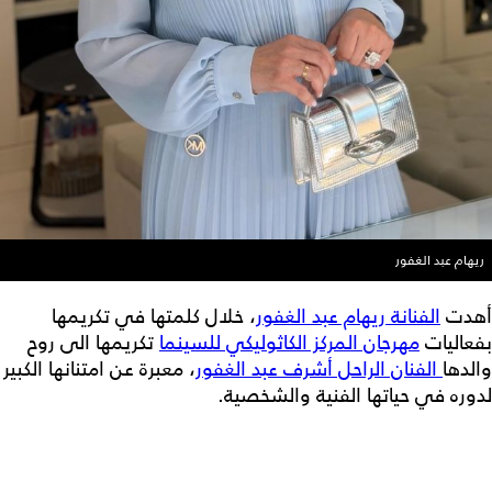
ريهام عبد الغفور
أهدت
الفنانة ريهام عبد الغفور
، خلال كلمتها في تكريمها
بفعاليات
مهرجان المركز الكاثوليكي للسينما
تكريمها الى روح
والدها
الفنان الراحل أشرف عبد الغفور
، معبرة عن امتنانها الكبير
لدوره في حياتها الفنية والشخصية.