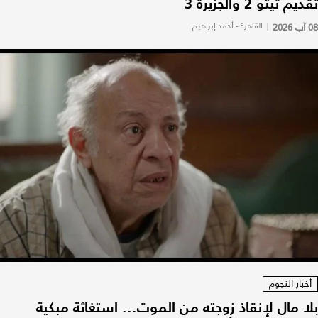
تقديم تيتو 2 والجزيرة 3
08 آب 2026
|
القاهرة - أحمد إبراهيم
أخبار النجوم
بلا مال لإنقاذ زوجته من الموت... استغاثة مبكية