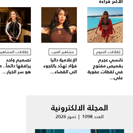
الأكثر قراءة
إطلالات النجوم
مشاهير العرب
إطلالات المشاهير
نانسي عجرم
الإعلامية داليا
تصميم واحد
بقميص مفتوح
فؤاد تهدّد باللجوء
يرافقها دائماً.. م
في لقطات عفوية
الى القضاء...
هو سر الخيار...
على...
المجلة الالكترونية
العدد 1098 | تموز 2026