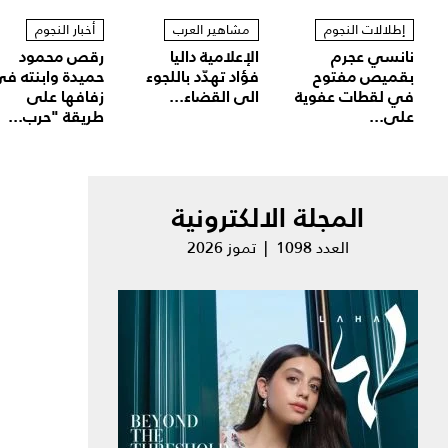
إطلالات النجوم
مشاهير العرب
أخبار النجوم
نانسي عجرم
الإعلامية داليا
رقص محمود
بقميص مفتوح
فؤاد تهدّد باللجوء
حميدة وابنته ف
في لقطات عفوية
الى القضاء...
زفافها على
على...
طريقة "حرب...
المجلة الالكترونية
العدد 1098 | تموز 2026