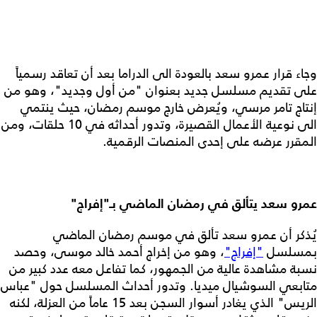
وجاء قرار عمرو سعد بالعودة الى الدراما بعد أن تعاقد رسمياً
على تقديم مسلسل جديد بعنوان "من أول وجديد"، وهو من
إنتاج تامر مرسي، ويُعرض خارج موسم رمضان، حيث ينتمي
الى نوعية الأعمال القصيرة، وتدور أحداثه في 10 حلقات، ومن
المقرر عرضه على إحدى المنصات الرقمية.
عمرو سعد يتألق في رمضان الماضي بـ"إفراج"
يُذكر أن عمرو سعد تألق في موسم رمضان الماضي
بمسلسل
"إفراج"
، وهو من إخراج أحمد خالد موسى، وحصد
نسبة مشاهدة عالية من الجمهور، كما تفاعل معه عدد كبير من
متابعي السوشيال ميديا. وتدور أحداث المسلسل حول "عباس
الريس" الذي يغادر أسوار السجن بعد 15 عاماً من العزلة، لكنه