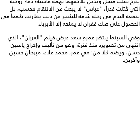
يخرج بقلبٍ مثقل ويدين تلاحقهما تهمة قاسية؛ دماء زوجته
التي قُتلت غدراً، "عباس" لا يبحث عن الانتقام فحسب، بل
يدفعه الندم في رحلة شاقة للتكفير عن ذنبٍ يطارده، طمعاً في
الحصول على صك غفران لا يمنحه إلا الأبرياء.
وفي السينما ينتظر عمرو سعد عرض فيلم "الغربان"، الذي
انتهى من تصويره منذ فترة، وهو من تأليف وإخراج ياسين
حسن، ويضم كلاً من: مي عمر، محمد علاء، ميرهان حسين
وآخرين.