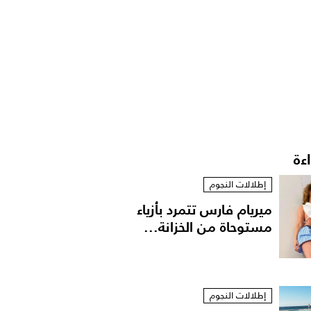
اءة
إطلالات النجوم
ميريام فارس تتمرد بأزياء
مستوحاة من الخزانة...
إطلالات النجوم