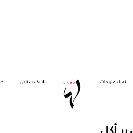
نساء ملهمات
لايف ستايل
صح
ر أكل