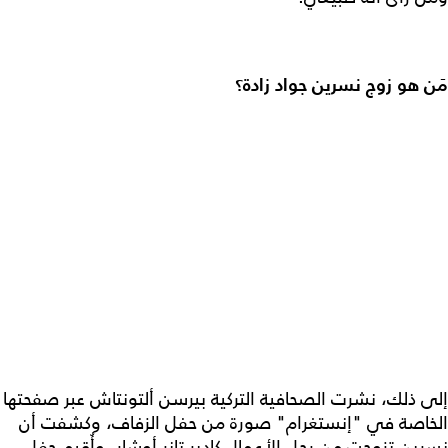
مَن هو زوج نسرين جواد زادة؟
إلى ذلك، نشرت الصحافية التركية بيرسن ألتونتاش عبر صفحتها
الخاصة في "إنستغرام" صورة من حفل الزفاف، وكشفت أن
نسرين تزوجت من رجل الأعمال كادير تانر أوشار، وأُقيم حفل