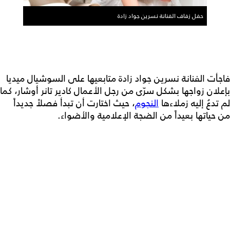
حفل زفاف الفنانة نسرين جواد زادة
فاجأت الفنانة نسرين جواد زادة متابعيها على السوشيال ميديا
بإعلان زواجها بشكل سرّي من رجل الأعمال كادير تانر أوشار، كما
لم تدعُ إليه زملاءها
النجوم
، حيث اختارت أن تبدأ فصلاً جديداً
من حياتها بعيداً من الضجة الإعلامية والأضواء.