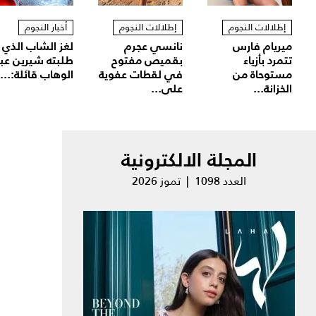
إطلالات النجوم
إطلالات النجوم
أخبار النجوم
ميريام فارس
نانسي عجرم
لغز الشاب الذي
تتمرد بأزياء
بقميص مفتوح
طلبته شيرين عب
مستوحاة من
في لقطات عفوية
الوهاب قائلة:...
الخزانة...
على...
المجلة الالكترونية
العدد 1098 | تموز 2026