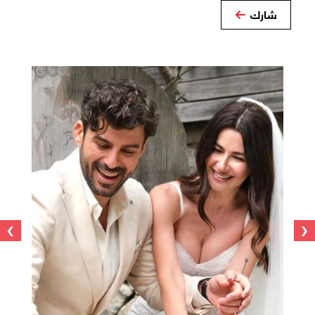
شارك
›
‹