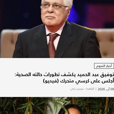
أخبار النجوم
توفيق عبد الحميد يكشف تطورات حالته الصحية:
أجلس على كرسي متحرك (فيديو)
09 آب 2026
|
القاهرة - نيرمين زكي