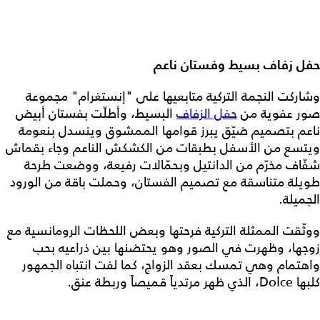
حفل زفاف بسيط وفستان ناعم
وشاركت النجمة التركية متابعيها على "إنستغرام" مجموعة
صور عفوية من
حفل الزفاف
البسيط، وأطلّت بفستان أبيض
ناعم بتصميم ضيّق يبرز قوامها الممشوق وينسدل بنعومة
ويتسع من الأسفل بطبقات من الكشكش الناعم وجاء بقماش
شفّاف مخرّم من الدانتيل وبحمّالات رفيعة، ووضعت طرحة
طويلة متناسقة مع تصميم الفستان، وحملت باقة من الورود
الجميلة.
ووثّقت الممثلة التركية فرحتها وبعض اللحظات الرومانسية مع
زوجها، وظهرت في الصور وهو يحتضنها بين ذراعيه بحب
واهتمام وهي تمسك بعقد الزواج، كما لفت انتباه الجمهور
كلبها Dolce، الذي ظهر مرتدياً قميصاً وربطة عنق.