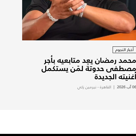
أخبار النجوم
حمد رمضان يعِد متابعيه بأجر
صطفى حدوتة لمَن يستكمل
غنيته الجديدة
0 آب 2026
|
القاهرة - نيرمين زكي