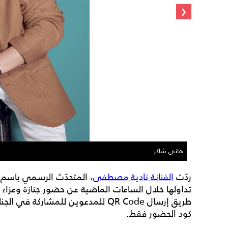
‹
هاني شاكر
ردّت
الفنانة نادية مصطفى
، المتحدّث الرسمي باسم ن
تداولها خلال الساعات الماضية عن حضور جنازة وعزاء
طريق إرسال QR Code للمدعوين للمشارك
كود الحضور فقط.