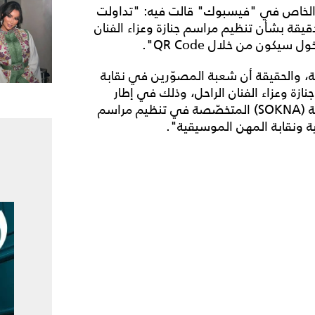
ا الخاص في "فيسبوك" قالت فيه: "تداولت
يقة بشأن تنظيم مراسم جنازة وعزاء الفنان
سيكون من خلال QR Code".
، والحقيقة أن شعبة المصوّرين في نقابة
زة وعزاء الفنان الراحل، وذلك في إطار
أول تطبيق رسمي لبروتوكول التعاون المُبرم مع شركة (SOKNA) المتخصّصة في تنظيم مراسم
لية ونقابة المهن الموسيقية".