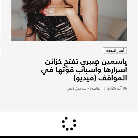
أخبار النجوم
ياسمين صبري تفتح خزائن
م
أسرارها وأسباب قوّتها في
م
المواقف (فيديو)
أ
06 آب 2026
|
القاهرة - نيرمين زكي
6