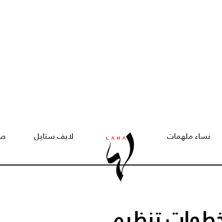
نساء ملهمات
لايف ستايل
صح
طوات تنظيم