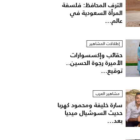
الترف المحافظ: فلسفة
المرأة السعودية في
عالم...
إطلالات المشاهير
حقائب وإكسسوارات
الأميرة رجوة الحسين..
توقيع...
مشاهير العرب
سارة خليفة ومحمود كهربا
حديث السوشيال ميديا
بعد...