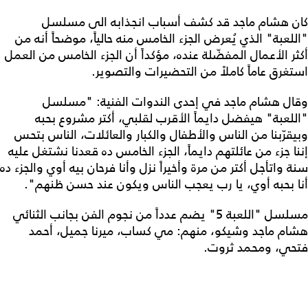
كان هشام ماجد قد كشف أسباب انجذابه الى مسلسل
"اللعبة" الذي يُعرض الجزء الخامس منه حالياً، موضحاً أنه من
أكثر الأعمال المفضّلة عنده، مؤكداً أن الجزء الخامس من العمل
استغرق عاماً كاملاً من التحضيرات والتصوير.
وقال هشام ماجد في إحدى الندوات الفنية: "مسلسل
"اللعبة" هيفضل دايماً الأقرب لقلبي، أكتر مشروع بحبه
وبيقرّبنا من الناس والأطفال والكبار والعائلات، الناس بتحس
إننا جزء من عائلتهم دايماً، الجزء الخامس ده قعدنا نشتغل عليه
سنة واتأجل أكتر من مرة وأخيراً نزل وأنا فرحان بيه أوي والجزء ده
أنا بحبه أوي، يا رب يعجب الناس ويكون عند حسن ظنهم".
مسلسل "اللعبة 5" يضم عدداً من نجوم الفن بجانب الثنائي
هشام ماجد وشيكو، منهم: مي كساب، ميرنا جميل، أحمد
فتحي، ومحمد ثروت.