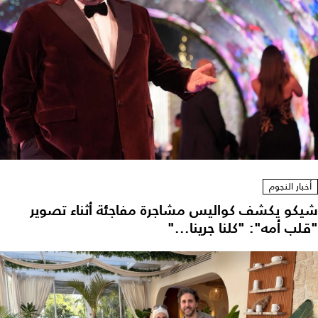
أخبار النجوم
شيكو يكشف كواليس مشاجرة مفاجئة أثناء تصوير
"قلب أمه": "كلنا جرينا..."