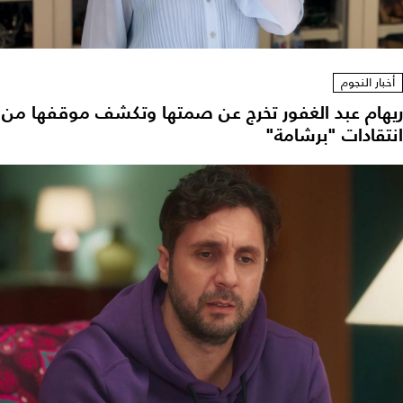
أخبار النجوم
ريهام عبد الغفور تخرج عن صمتها وتكشف موقفها من
انتقادات "برشامة"