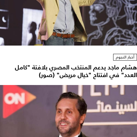
أخبار النجوم
هشام ماجد يدعم المنتخب المصري بلافتة "كامل
العدد" في افتتاح "خيال مريض" (صور)