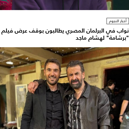
أخبار النجوم
نواب في البرلمان المصري يطالبون بوقف عرض فيلم
"برشامة" لهشام ماجد