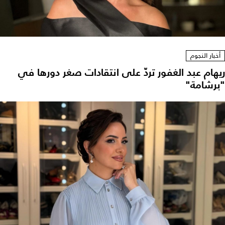
أخبار النجوم
ريهام عبد الغفور تردّ على انتقادات صغر دورها في
"برشامة"