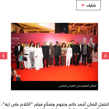
شارك
›
‹
أبطال الفيلم في العرض الخاص
احتفل الفنان أحمد حاتم ونجوم وصنّاع فيلم "الكلام على إيه"،