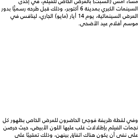
مساء أمس (السبت) بالعرض الخاص للفيلم، في إحدى
السينمات الكبري بمدينة 6 أكتوبر، وذلك قبل طرحه رسميًّا بدور
العرض السينمائية، يوم 14 أيار (مايو) الجاري، لينافس في
موسم أفلام عيد الأضحى.
وفي لقطة طريفة فوجئ الحاضرون للعرض الخاص بظهور كل
نجمات الفيلم بإطلالات غلب عليها اللون الأبيض، حيث حرصن
على نفي أن يكون هناك اتفاق بينهن، وذلك تعقيبًا على