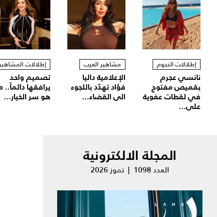
إطلالات النجوم
مشاهير العرب
إطلالات المشاهير
نانسي عجرم
الإعلامية داليا
تصميم واحد
بقميص مفتوح
فؤاد تهدّد باللجوء
يرافقها دائماً.. م
في لقطات عفوية
الى القضاء...
هو سر الخيار...
على...
المجلة الالكترونية
العدد 1098 | تموز 2026