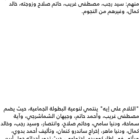
منهم: سيد رجب، مصطفى غريب، حاتم صلاح وزوجته، خالد
كمال، وغيرهم من النجوم.
"الكلام على إيه" ينتمي لنوعية البطولة الجماعية، حيث يضم
مصطفى غريب، وأحمد حاتم، وجيهان الشماشرجي، وآية
سماحة، ودنيا سامي، وحاتم صلاح، وانتصار، وسيد رجب، وخالد
كمال، ودنيا ماهر، إخراج ساندرو كنعان، وتأليف أحمد بدوي،
ويأتي في إطار كوميدي اجتماعي، حيث تدور أحداثه حول أربع