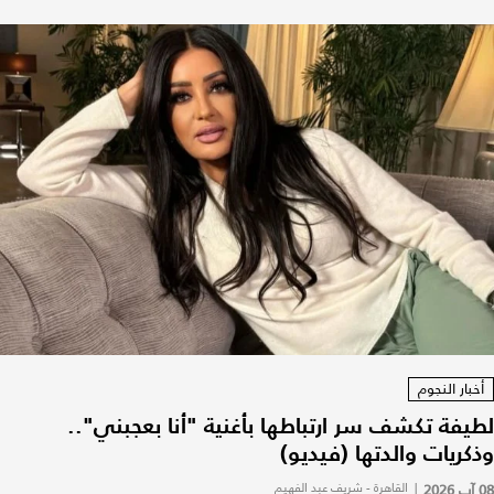
أخبار النجوم
لطيفة تكشف سر ارتباطها بأغنية "أنا بعجبني"..
وذكريات والدتها (فيديو)
08 آب 2026
|
القاهرة - شريف عبد الفهيم