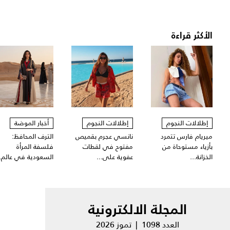
الأكثر قراءة
إطلالات النجوم
إطلالات النجوم
أخبار الموضة
ميريام فارس تتمرد
نانسي عجرم بقميص
الترف المحافظ:
بأزياء مستوحاة من
مفتوح في لقطات
فلسفة المرأة
الخزانة...
عفوية على...
السعودية في عالم..
المجلة الالكترونية
العدد 1098 | تموز 2026