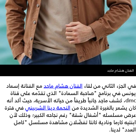
الفنان هشام ماجد
في الجزء الثاني من لقاء
الفنان هشام ماجد
مع الفنانة إسعاد
يونس في برنامج "صاحبة السعادة" الذي تقدّمه على قناة
dmc، كشف ماجد جانباً طريفاً من حياته الأسرية، حيث أكد أنه
كان يشعر بالغيرة الشديدة من
النجمة دينا الشربيني
في فترة
عرض مسلسله "أشغال شقة" رغم نجاحه الكبير؛ وذلك لأن
ابنتيه كارما ونادية كانتا تفضّلان مشاهدة مسلسل "كامل
العدد" لدينا.