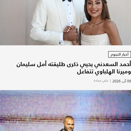
أخبار النجوم
أحمد السعدني يحيي ذكرى طليقته أمل سليمان
وميرنا الهلباوي تتفاعل
09 آب 2026
|
علي حمادة