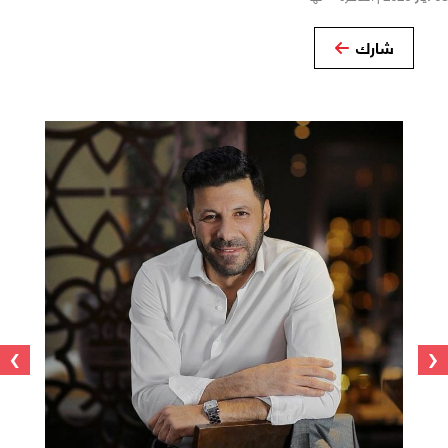
شارك
›
‹