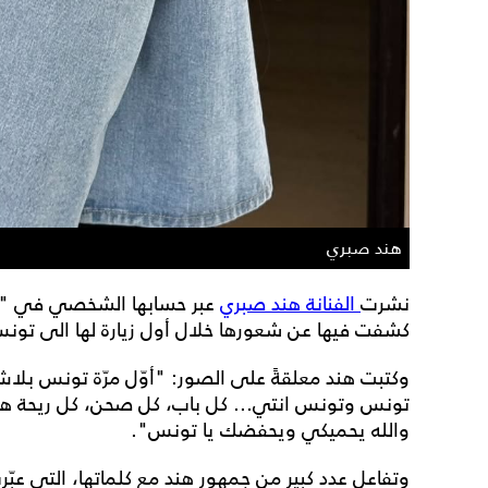
هند صبري
نشرت
الفنانة هند صبري
عبر حسابها الشخصي في "إ
كشفت فيها عن شعورها خلال أول زيارة لها الى تونس 
وكتبت هند معلقةً على الصور: "أوّل مرّة تونس بلاش 
تونس وتونس انتي... كل باب، كل صحن، كل ريحة هي 
والله يحميكي ويحفضك يا تونس".
وتفاعل عدد كبير من جمهور هند مع كلماتها، التي عبّر