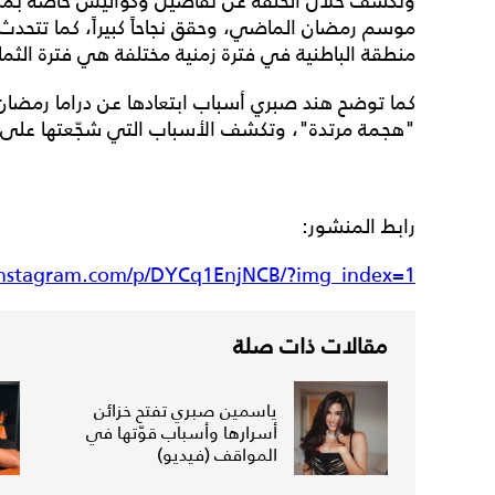
وتكشف خلال الحلقة عن تفاصيل وكواليس خاصة بمس
موسم رمضان الماضي، وحقق نجاحاً كبيراً، كما تتح
منطقة الباطنية في فترة زمنية مختلفة هي فترة الثمان
كما توضح هند صبري أسباب ابتعادها عن دراما رمضان
"هجمة مرتدة"، وتكشف الأسباب التي شجّعتها على 
رابط المنشور:
instagram.com/p/DYCq1EnjNCB/?img_index=1
مقالات ذات صلة
ياسمين صبري تفتح خزائن
أسرارها وأسباب قوّتها في
المواقف (فيديو)