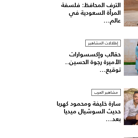
الترف المحافظ: فلسفة
المرأة السعودية في
عالم...
إطلالات المشاهير
حقائب وإكسسوارات
الأميرة رجوة الحسين..
توقيع...
مشاهير العرب
سارة خليفة ومحمود كهربا
حديث السوشيال ميديا
بعد...