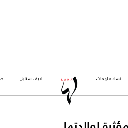
نساء ملهمات
لايف ستايل
صح
ؤثرة لوالدتها