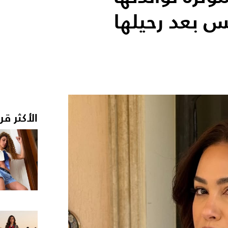
س بعد رحيلها
الأكثر قر