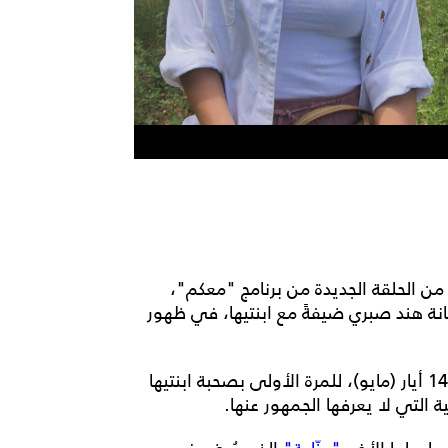
وات ON قد نشرت صوراً من الحلقة الجديدة من برنامج "معكم"،
نانة هند صبري ضيفةً مع ابنتيها، في ظهور
وتظهر هند صبري في الحلقة المقرر عرضها الخميس 14 أيار (مايو)، للمرة الأولى بصحبة ابنتيها
التي لا يعرفها الجمهور عنها.