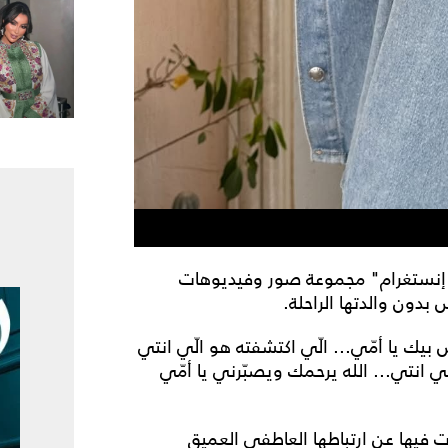
نستغرام" مجموعة صور وفيديوهات
بدون والدتها الراحلة.
بيك يا أمّي... الّي اكتشفته هو الّي انتي
انتي... الله يرحمك ويصبّرني يا أمّي
ت فيها عن ارتباطها العاطفي العميق