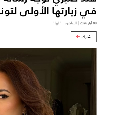
في زيارتها الأولى لتون
|
القاهرة - "لها"
08 أيار 2026
شارك