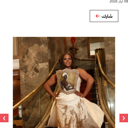
08 أيار 2026
شارك
›
‹