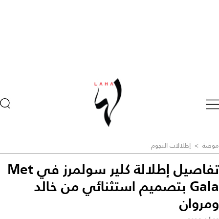
موضة
>
إطلالات النجوم
تفاصيل إطلالة كلير سولمرز في Met
Gala بتصميم استثنائي من خالد
ومروان