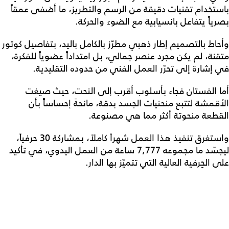
باستخدام تقنيات دقيقة من الرسم والتطريز، ما أضفى عمقاً
بصرياً يتفاعل بانسيابية مع الضوء والحركة.
وأحاط بالتصميم إطار ذهبي مطرّز بالكامل باليد، بتفاصيل كوتور
متقنة، لم يكن مجرد عنصر جمالي، بل امتداداً عضوياً للفكرة،
في إشارة إلى تحرّر العمل الفني من حدوده التقليدية.
أما الفستان فجاء بأسلوب أقرب إلى النحت، حيث صيغت
الأقمشة لتتبع منحنيات الجسد بدقة، مانحةً إحساساً بأن
القطعة منحوتة أكثر مما هي مصنوعة.
واستغرق تنفيذ هذا العمل شهراً كاملاً، بمشاركة 30 حرفياً،
ليجسّد ما مجموعه 7,777 ساعة من العمل اليدوي، في تأكيد
على الحِرفية العالية التي تتميّز بها الدار.