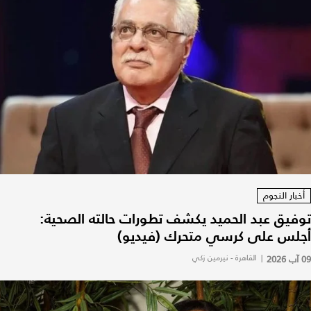
أخبار النجوم
توفيق عبد الحميد يكشف تطورات حالته الصحية:
أجلس على كرسي متحرك (فيديو)
09 آب 2026
|
القاهرة - نيرمين زكي