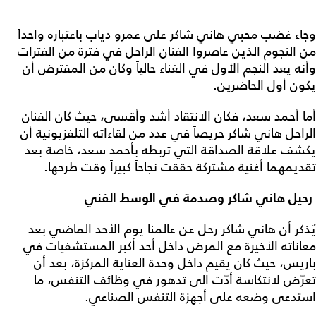
وجاء غضب محبي هاني شاكر على عمرو دياب باعتباره واحداً
من النجوم الذين عاصروا الفنان الراحل في فترة من الفترات
وأنه يعد النجم الأول في الغناء حالياً وكان من المفترض أن
يكون أول الحاضرين.
أما أحمد سعد، فكان الانتقاد أشد وأقسى، حيث كان الفنان
الراحل هاني شاكر حريصاً في عدد من لقاءاته التلفزيونية أن
يكشف علاقة الصداقة التي تربطه بأحمد سعد، خاصة بعد
تقديمهما أغنية مشتركة حققت نجاحاً كبيراً وقت طرحها.
رحيل هاني شاكر وصدمة في الوسط الفني
يُذكر أن هاني شاكر رحل عن عالمنا يوم الأحد الماضي بعد
معاناته الأخيرة مع المرض داخل أحد أكبر المستشفيات في
باريس، حيث كان يقيم داخل وحدة العناية المركزة، بعد أن
تعرّض لانتكاسة أدّت الى تدهور في وظائف التنفس، ما
استدعى وضعه على أجهزة التنفس الصناعي.