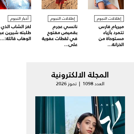
إطلالات النجوم
إطلالات النجوم
أخبار النجوم
ميريام فارس
نانسي عجرم
لغز الشاب الذي
تتمرد بأزياء
بقميص مفتوح
طلبته شيرين عب
مستوحاة من
في لقطات عفوية
الوهاب قائلة:...
الخزانة...
على...
المجلة الالكترونية
العدد 1098 | تموز 2026