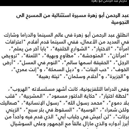
تكريم عبد الرحمن أبو زهرة
عبد الرحمن أبو زهرة مسيرة استثنائية من المسرح الى
النجومية
انطلق عبد الرحمن أبو زهرة فى عالم السينما والدراما وشارك
في العديد من الأعمال، ففي السينما قدم أفلام "اعترافات
امرأة"، "الاختيار"، "الشوارع الخلفية"، "بابا آخر من يعلم"،
"امرأتان"، "المتوحشة"، "مطاوع وبهية"، "اللعنة"، "ترويض
الرجل"، "الحقيقة اسمها سالم"، "النوم في العسل"، "أرض
الخوف"، "حب البنات"، و"ديل السمكة"، و"إنت عمري"،
و"الجزيرة"، و"أحلام وسلمان"، "تيتة رهيبة"
وفى الدراما التلفزيونية، كانت أشهر مسلسلاته "الهروب"،
"لحظة اختيار"، "حكاية الدكتور مسعود"، "المشربية"، "قلب
بلا دموع"، "محمد رسول الله"، "رسول الإنسانية"، "صعاليك
ولكن شعراء"، "الوسية"، "السقوط في بئر سبع"، "الزيني
بركات"، "لن أعيش في جلباب أبي" الذي قدم فيه واحداً من
أبرز أدواره والذي مازال عالقاً مع الجمهور وعلى السوشيال