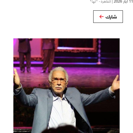
11 أيار 2026
|
القاهرة - "لها"
شارك