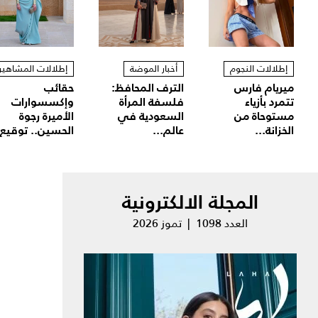
إطلالات النجوم
أخبار الموضة
إطلالات المشاهير
ميريام فارس
الترف المحافظ:
حقائب
تتمرد بأزياء
فلسفة المرأة
وإكسسوارات
مستوحاة من
السعودية في
الأميرة رجوة
الخزانة...
عالم...
الحسين.. توقيع.
المجلة الالكترونية
العدد 1098 | تموز 2026