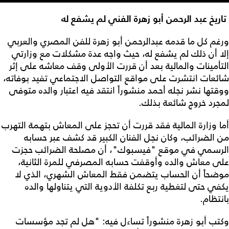
تاريخ عبد الرحمن أبو زهرة الفني لم يشفع له
ورغم كل ما قدمه عبدالرحمن أبو زهرة للفن المصري والعربي
إلا أن ذلك لم يشفع له، حيث واجه عدة مشكلات مع وزارتي
التأمينات والمالية بعد أن قررت الأولى وقف معاشه على إثر
شائعات انتشرت على مواقع التواصل الاجتماعي تفيد بوفاته،
ووقتها نشر نجله أحمد منشوراً انتقد فيه اعتبار والده متوفى
لمجرد خروج شائعة بذلك.
أما وزارة المالية فقد قررت أن تحجز على المعاش بتهمة التهرب
من الضرائب، وكان نجل الفنان الكبير قد كشف عبر حسابه
الرسمي في موقع "فيسبوك"، أن مصلحة الضرائب حجزت
على معاش والده وأوقفت حسابه المصرفي للمرة الثانية،
موضحاً أن الحساب يتضمن فقط المعاش الشهري، الذي لا
يكفي حتى لتغطية ربع تكلفة الأدوية التي يتناولها والده
بانتظام.
وكتب أبو زهرة منشوراً تساءل فيه: "هل لم تجد مؤسسات