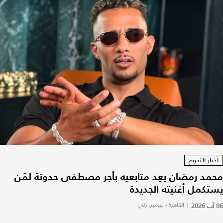
أخبار النجوم
محمد رمضان يعِد متابعيه بأجر مصطفى حدوتة لمَن
يستكمل أغنيته الجديدة
06 آب 2026
|
القاهرة - نيرمين زكي