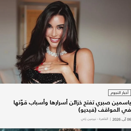
أخبار النجوم
ياسمين صبري تفتح خزائن أسرارها وأسباب قوّتها
في المواقف (فيديو)
06 آب 2026
|
القاهرة - نيرمين زكي