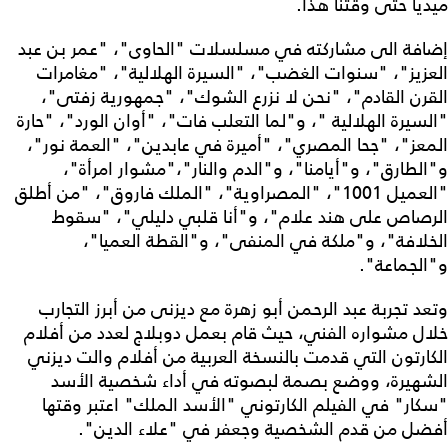
ميديا حتى وقتنا هذا.
إضافة الى مشاركته في مسلسلات "الحاوى"، "عمر بن عبد
العزيز"، "سنوات الغضب"، "السيرة الهلالية"، "مغامرات
القرن القادم"، "نحن لا نزرع الشوك"، "جمهورية زفتى"،
"السيرة الهلالية "، و"لما التعلب فات"، "أوان الورد"، "حارة
المعز"، "جحا المصري"، "أميرة في عابدین"، "العمة نور"،
و"الطارق"، و"أيامنا"، و"الدم والنار"،"مشوار امرأة"،
"العميل 1001"، "المصراوية"، "الملك فاروق"، "من أطلق
الرصاص على هند علام"، و"أنا قلبي دليلي"، "سقوط
الخلافة"، و"ملكة في المنفى"، و"القطة العميا"،
و"الجماعة".
وتعد تجربة عبد الرحمن أبو زهرة مع ديزنى من أبرز التجارب
خلال مشواره الفني، حيث قام بعمل دوبلاج لعدد من أفلام
الكارتون التي قدمت بالنسخة العربية من أفلام والت ديزني
الشهيرة، ووضع بصمة لبصوته في أداء شخصية الأسد
"سكار" في الفيلم الكارتوني "الأسد الملك" اعتبر وقتها
أفضل من قدم الشخصية وجعفر في "علاء الدين".