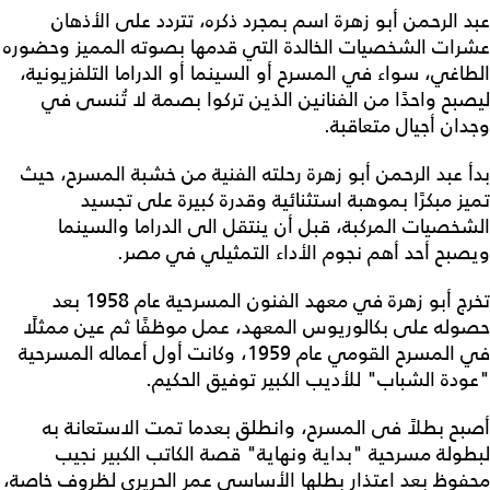
عبد الرحمن أبو زهرة اسم بمجرد ذكره، تتردد على الأذهان
عشرات الشخصيات الخالدة التي قدمها بصوته المميز وحضوره
الطاغي، سواء في المسرح أو السينما أو الدراما التلفزيونية،
ليصبح واحدًا من الفنانين الذين تركوا بصمة لا تُنسى في
وجدان أجيال متعاقبة.
بدأ عبد الرحمن أبو زهرة رحلته الفنية من خشبة المسرح، حيث
تميز مبكرًا بموهبة استثنائية وقدرة كبيرة على تجسيد
الشخصيات المركبة، قبل أن ينتقل الى الدراما والسينما
ويصبح أحد أهم نجوم الأداء التمثيلي في مصر.
تخرج أبو زهرة في معهد الفنون المسرحية عام 1958 بعد
حصوله على بكالوريوس المعهد، عمل موظفًا ثم عين ممثلًا
في المسرح القومي عام 1959، وكانت أول أعماله المسرحية
"عودة الشباب" للأديب الكبير توفيق الحكيم.
أصبح بطلاً فى المسرح، وانطلق بعدما تمت الاستعانة به
لبطولة مسرحية "بداية ونهاية" قصة الكاتب الكبير نجيب
محفوظ بعد اعتذار بطلها الأساسي عمر الحريري لظروف خاصة،