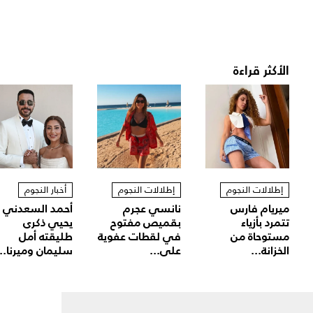
الأكثر قراءة
إطلالات النجوم
إطلالات النجوم
أخبار النجوم
ميريام فارس
نانسي عجرم
أحمد السعدني
تتمرد بأزياء
بقميص مفتوح
يحيي ذكرى
مستوحاة من
في لقطات عفوية
طليقته أمل
الخزانة...
على...
سليمان وميرنا...