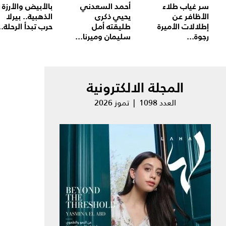
سر غياب طلاء
أحمد السعدني
بالأبيض والأرزة
الأظافر عن
يحيي ذكرى
الذهبية.. بيرلا
إطلالات الأميرة
طليقته أمل
حرب تبدأ الرحلة..
رجوة...
سليمان وميرنا...
المجلة الالكترونية
العدد 1098 | تموز 2026