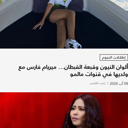
إطلالات النجوم
ألوان النيون وقبعة القبطان... ميريام فارس مع
ولديها في قنوات مالمو
09 آب 2026
|
زينب طليس