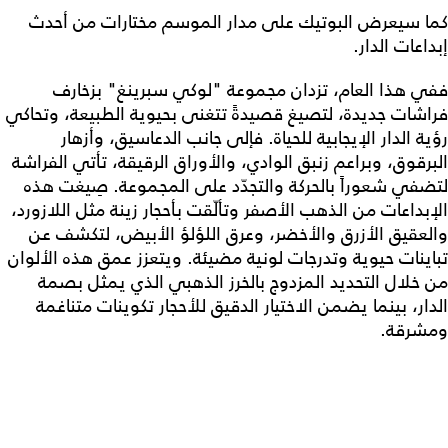
كما سيعرض البوتيك على مدار الموسم مختارات من أحدث
إبداعات الدار.
ففي هذا العام، تزدان مجموعة "لوكي سبرينغ" بزخارف
فراشات جديدة، لتصيغ قصيدةً تتغنى بحيوية الطبيعة، وتحاكي
رؤية الدار الإيجابية للحياة. فإلى جانب الدعاسيق، وأزهار
البرقوق، وبراعم زنبق الوادي، والأوراق الرقيقة، تأتي الفراشة
لتضفي شعوراً بالحركة والتجدّد على المجموعة. صِيغت هذه
الإبداعات من الذهب الأصفر وتألّقت بأحجار زينة مثل اللازورد،
والعقيق الأزرق والأخضر، وعرق اللؤلؤ الأبيض، لتكشف عن
تباينات حيوية وتدرجات لونية مضيئة. ويتعزز عمق هذه الألوان
من خلال التحديد المزدوج بالخرز الذهبي الذي يمثل بصمة
الدار، بينما يضمن الاختيار الدقيق للأحجار تكوينات متناغمة
ومشرقة.