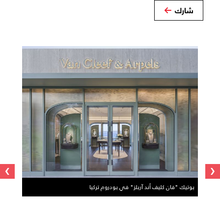
شارك
›
‹
بوتيك "فان كليف أند آربلز" في بودروم تركيا