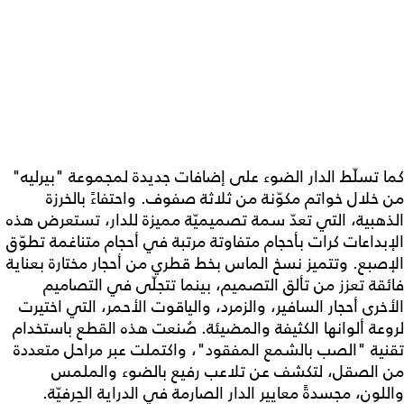
كما تسلّط الدار الضوء على إضافات جديدة لمجموعة "بيرليه"
من خلال خواتم مكوّنة من ثلاثة صفوف. واحتفاءً بالخرزة
الذهبية، التي تعدّ سمة تصميميّة مميزة للدار، تستعرض هذه
الإبداعات كرات بأحجام متفاوتة مرتبة في أحجام متناغمة تطوّق
الإصبع. وتتميز نسخ الماس بخط قطري من أحجار مختارة بعناية
فائقة تعزز من تألق التصميم، بينما تتجلّى في التصاميم
الأخرى أحجار السافير، والزمرد، والياقوت الأحمر، التي اختيرت
لروعة ألوانها الكثيفة والمضيئة. صُنعت هذه القطع باستخدام
تقنية "الصب بالشمع المفقود"، واكتملت عبر مراحل متعددة
من الصقل، لتكشف عن تلاعب رفيع بالضوء والملمس
واللون، مجسدةً معايير الدار الصارمة في الدراية الحِرفيّة.