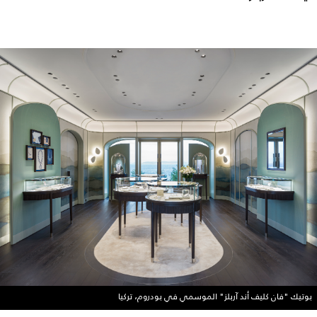
بوتيك "فان كليف أند آربلز" الموسمي في بودروم، تركيا