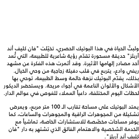
ولبثّ الحياة في هذا البوتيك الحصري، تخيّلت "فان كليف أند
آربلز" حديقة مسحورة تقدّم رؤية شاعرية للطبيعة، التي تُُعد
أحد مصادر إلهامها الأثيرة. وقد أثمرت هذه الفكرة عن مشهد
ريفي وادع، يتربع في قلب دفيئة زجاجية من وحي الخيال.
بذلك، يقدّم البوتيك نزهة حالمة وسط الطبيعة، توحي بها
الأشكال والألوان الناعمة في أجواء مريحة. ويستحضر الديكور
لحظات اليوم المختلفة، داعياً العملاء للغوص في عوالم الدار.
يمتد البوتيك على مساحة تقارب الـ 100 متر مربع، ويعرض
تشكيلة من المجوهرات الراقية والمجوهرات والساعات، كما
يوفر مساحات مخصّصة للاستشارات الخاصة، تماشياً مع
الخدمة الشخصية والاهتمام الفائق الذي تشتهر به دار "فان
كليف أند آربلز".