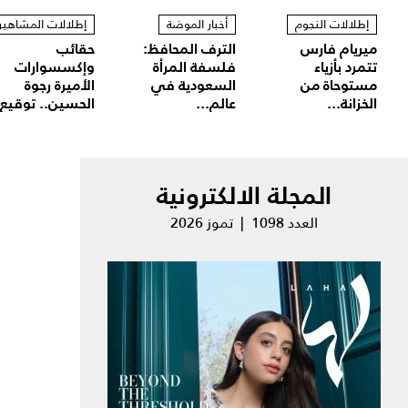
إطلالات النجوم
أخبار الموضة
إطلالات المشاهير
ميريام فارس
الترف المحافظ:
حقائب
تتمرد بأزياء
فلسفة المرأة
وإكسسوارات
مستوحاة من
السعودية في
الأميرة رجوة
الخزانة...
عالم...
الحسين.. توقيع.
المجلة الالكترونية
العدد 1098 | تموز 2026