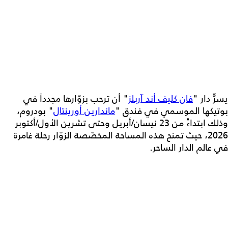
يسرّّ دار "
فان كليف أند آربلز
" أن ترحب بزوّارها مجدداً في
بوتيكها الموسمي في فندق "
ماندارين أورينتال
" بودروم،
وذلك ابتداءًً من 23 نيسان/أبريل وحتى تشرين الأول/أكتوبر
2026، حيث تمنح هذه المساحة المخصّصة الزوّار رحلة غامرة
في عالم الدار الساحر.