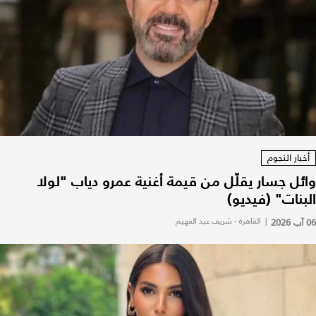
أخبار النجوم
وائل جسار يقلّل من قيمة أغنية عمرو دياب "لولا
البنات" (فيديو)
06 آب 2026
|
القاهرة - شريف عبد الفهيم