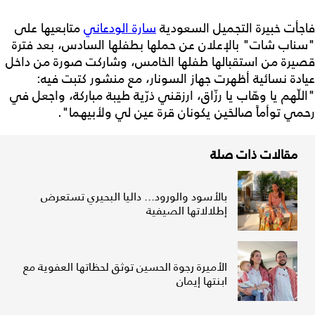
فاجأت خبيرة التجميل السعودية
سارة الودعاني
متابعيها على
"سناب شات" بالإعلان عن حملها بطفلها السادس، بعد فترة
قصيرة من استقبالها طفلها الخامس، وشاركت صورة من داخل
عيادة نسائية أظهرت جهاز السونار، مع منشور كتبت فيه:
"اللّهم يا وهّاب يا رزّاق، ارزقني ذرّية طيبة مباركة، واجعل في
رحمي توأماً صالحَين يكونان قرة عين لي ولأبيهما".
مقالات ذات صلة
بالأسود والورود... داليا البحيري تستعرض
إطلالاتها الصيفية
الأميرة رجوة الحسين توثق لحظاتها العفوية مع
ابنتها إيمان