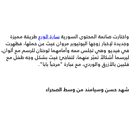
واختارت صانعة المحتوى السورية
سارة الورع
طريقة مميزة
وجديدة لإخبار زوجها اليوتيوبر مروان غيث عن حملها، فظهرت
في فيديو وهي تجلس معه وأمامهما لوحتان للرسم مع ألوان،
ليرسما أشكالاً تعبّر عنهما، لتفاجئ غيث بشكل وجه طفل مع
قلبين بالأزرق والوردي، مع عبارة "مرحباً بابا".
شهد حسن وسيامند من وسط الصحراء