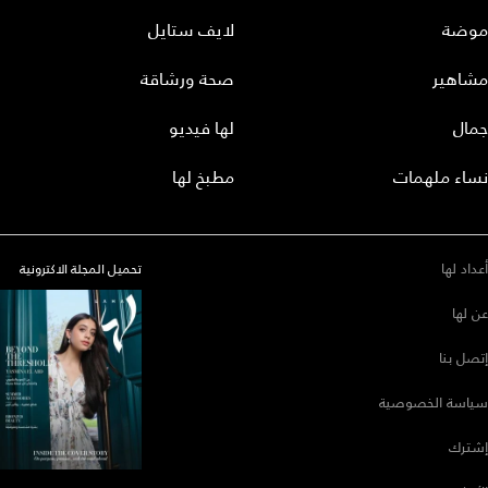
موضة
لايف ستايل
مشاهير
صحة ورشاقة
جمال
لها فيديو
نساء ملهمات
مطبخ لها
أعداد لها
تحميل المجلة الاكترونية
عن لها
إتصل بنا
سياسة الخصوصية
إشترك