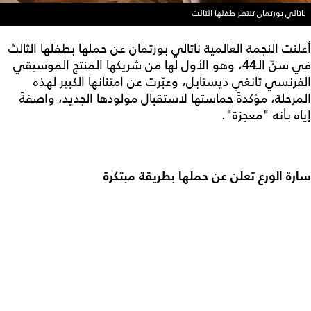
ناتالي بورتمان تنتظر طفلها الثالث
أعلنت النجمة العالمية ناتالي بورتمان عن حملها بطفلها الثالث
في سنّ الـ44، وهو الأول لها من شريكها المنتج الموسيقي
الفرنسي تانغي ديستابل، وعبّرت عن امتنانها الكبير لهذه
المرحلة، مؤكدةً حماستها لاستقبال مولودها الجديد، واصفةً
إياه بأنه "معجزة".
سارة الورع تعلن عن حملها بطريقة مبتكَرة