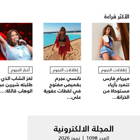
الأكثر قراءة
إطلالات النجوم
إطلالات النجوم
أخبار النجوم
ميريام فارس
نانسي عجرم
لغز الشاب الذي
تتمرد بأزياء
بقميص مفتوح
طلبته شيرين عب
مستوحاة من
في لقطات عفوية
الوهاب قائلة:...
الخزانة...
على...
المجلة الالكترونية
العدد 1098 | تموز 2026