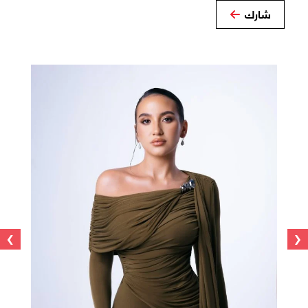
شارك
›
‹