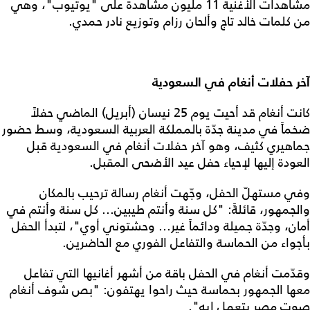
مشاهدات الأغنية 11 مليون مشاهدة على "يوتيوب"، وهي
من كلمات خالد تاج وألحان رزام وتوزيع نادر حمدي.
آخر حفلات أنغام في السعودية
كانت أنغام قد أحيت يوم 25 نيسان (أبريل) الماضي حفلاً
ضخماً في مدينة جدّة بالمملكة العربية السعودية، وسط حضور
جماهيري كثيف، وهو آخر حفلات أنغام في السعودية قبل
العودة إليها لإحياء حفل عيد الأضحى المقبل.
وفي مستهلّ الحفل، وجّهت أنغام رسالة ترحيب بالمكان
والجمهور، قائلةً: "كل سنة وأنتم طيبين... كل سنة وأنتم في
أمان، وجدّة جميلة ودائماً غير... وحشتوني أوي"، لتبدأ الحفل
بأجواء من الحماسة والتفاعل الفوري مع الحاضرين.
وقدّمت أنغام في الحفل باقة من أشهر أغانيها التي تفاعل
معها الجمهور بحماسة حيث راحوا يهتفون: "بص شوف أنغام
صوت مصر بتعمل إيه".