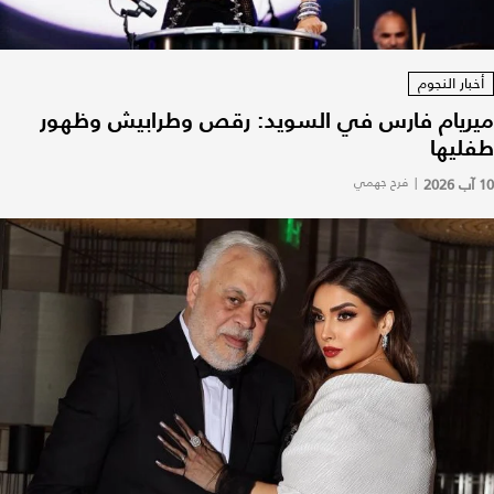
أخبار النجوم
ميريام فارس في السويد: رقص وطرابيش وظهور
طفليها
10 آب 2026
|
فرح جهمي