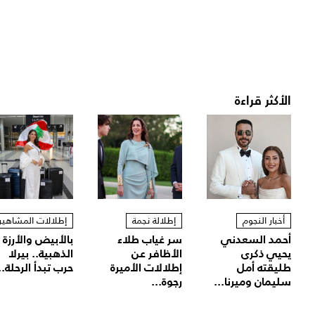
الأكثر قراءة
أخبار النجوم
إطلالة نجمة
إطلالات المشاهير
أحمد السعدني
سر غياب طلاء
بالأبيض والأرزة
يحيي ذكرى
الأظافر عن
الذهبية.. بيرلا
طليقته أمل
إطلالات الأميرة
حرب تبدأ الرحلة..
سليمان وميرنا...
رجوة...