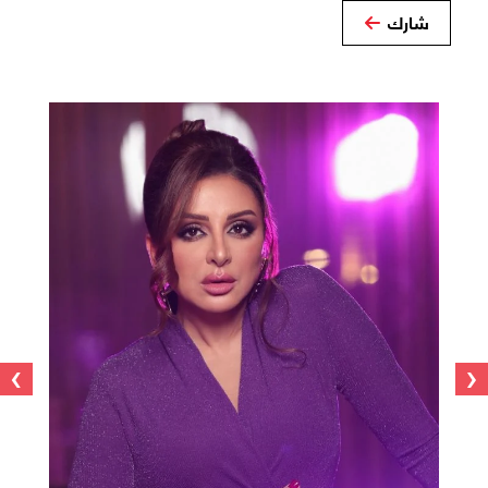
شارك
›
‹