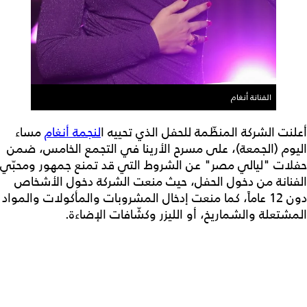
الفنانة أنغام
أعلنت الشركة المنظّمة للحفل الذي تحييه ا
لنجمة أنغام
مساء
اليوم (الجمعة)، على مسرح الأرينا في التجمع الخامس، ضمن
حفلات "ليالي مصر" عن الشروط التي قد تمنع جمهور ومحبّي
الفنانة من دخول الحفل، حيث منعت الشركة دخول الأشخاص
دون 12 عاماً، كما منعت إدخال المشروبات والمأكولات والمواد
المشتعلة والشماريخ، أو الليزر وكشّافات الإضاءة.