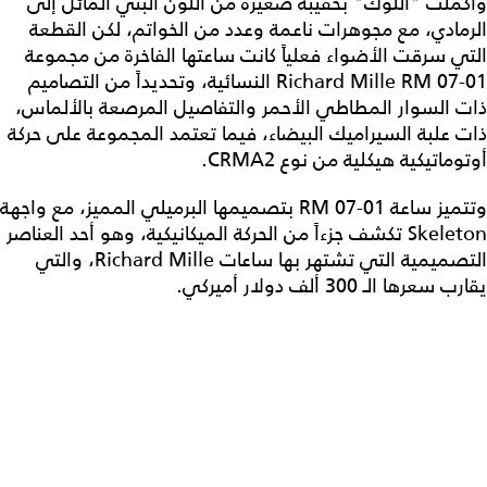
وأكملت "اللوك" بحقيبة صغيرة من اللون البنّي المائل إلى
الرمادي، مع مجوهرات ناعمة وعدد من الخواتم، لكن القطعة
التي سرقت الأضواء فعلياً كانت ساعتها الفاخرة من مجموعة
Richard Mille RM 07-01 النسائية، وتحديداً من التصاميم
ذات السوار المطاطي الأحمر والتفاصيل المرصعة بالألماس،
ذات علبة السيراميك البيضاء، فيما تعتمد المجموعة على حركة
أوتوماتيكية هيكلية من نوع CRMA2.
وتتميز ساعة RM 07-01 بتصميمها البرميلي المميز، مع واجهة
Skeleton تكشف جزءاً من الحركة الميكانيكية، وهو أحد العناصر
التصميمية التي تشتهر بها ساعات Richard Mille، والتي
يقارب سعرها الـ 300 ألف دولار أميركي.