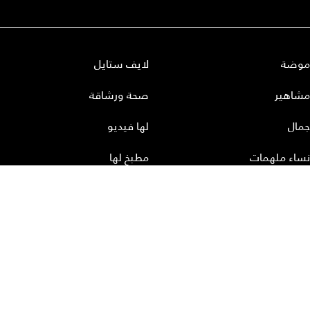
موضة
لايف ستايل
مشاهير
صحة ورشاقة
جمال
لها فيديو
نساء ملهمات
مطبخ لها
أعداد لها
تحميل المجلة الاكترونية
عن لها
إتصل بنا
سياسة الخصوصية