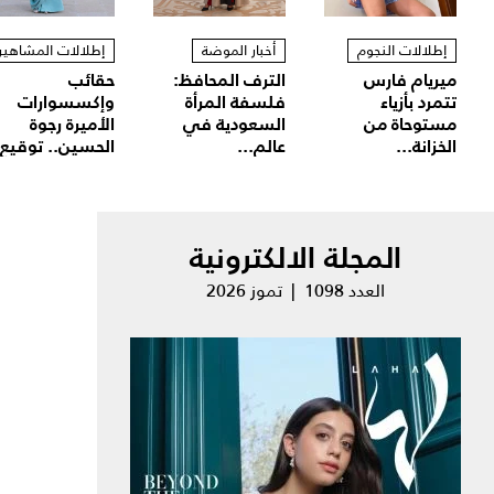
إطلالات النجوم
أخبار الموضة
إطلالات المشاهير
ميريام فارس
الترف المحافظ:
حقائب
تتمرد بأزياء
فلسفة المرأة
وإكسسوارات
مستوحاة من
السعودية في
الأميرة رجوة
الخزانة...
عالم...
الحسين.. توقيع.
المجلة الالكترونية
العدد 1098 | تموز 2026