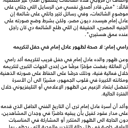
قائلًا: "مش قادر أصدق نفسي من الرسايل اللي جتلي على
موضوع الشائعات، وفي رسائل كتير جاتلي على شائعة إن
عادل إمام هيسدد ديون مصر، ولكن بشرط وضع صورته على
الجنيه المصري، الحقيقة إن اللي طلع الشائعة دي كان راجل
عنده عمق هستيري".
رامي إمام: لا صحة لظهور عادل إمام في حفل لتكريمه
وعن ظهور والده عادل إمام في حفل قريب لتكريمه أكد رامي
أن العائلة رفضت مؤخرًا عرضًا من إحدى الجهات الكبرى لتكريمه
خلال فعالية فنية، وذلك حرصًا على الحفاظ على صورته الذهنية
ومكانته الكبيرة في قلوب الجمهور، مشيرًا الى أن الأسرة
تفضل ابتعاد الزعيم عن الظهور الإعلامي أو التليفزيوني خلال
الفترة الحالية.
وأكد أن أسرة عادل إمام ترى أن التاريخ الفني الحافل الذي قدمه
على مدار عقود كفيل بأن يبقيه حاضرًا في وجدان المشاهدين،
دون الحاجة الى الظهور المتكرر أو المشاركة في المناسبات
العامة، خاصة في ظل حالة التقدير والمحبة التي يحظى بها