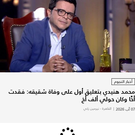
أخبار النجوم
محمد هنيدي بتعليق أول على وفاة شقيقه: فقدت
أخًا وكان حولي ألف أخ
07 آب 2026
|
القاهرة - نيرمين زكي