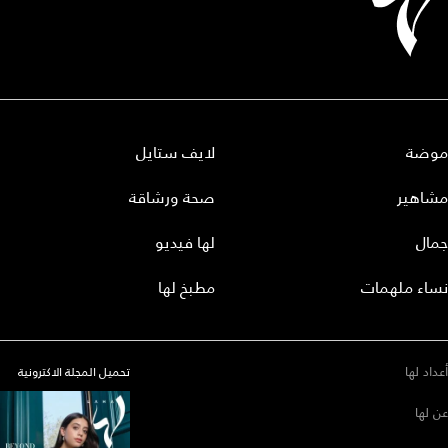
موضة
لايف ستايل
مشاهير
صحة ورشاقة
جمال
لها فيديو
نساء ملهمات
مطبخ لها
أعداد لها
تحميل المجلة الاكترونية
عن لها