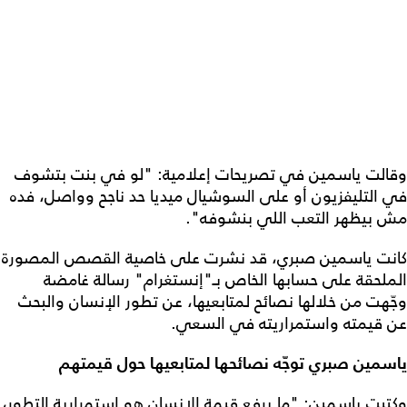
وقالت ياسمين في تصريحات إعلامية: "لو في بنت بتشوف
في التليفزيون أو على السوشيال ميديا حد ناجح وواصل، فده
مش بيظهر التعب اللي بنشوفه".
كانت ياسمين صبري، قد نشرت على خاصية القصص المصورة
الملحقة على حسابها الخاص بـ"إنستغرام" رسالة غامضة
وجّهت من خلالها نصائح لمتابعيها، عن تطور الإنسان والبحث
عن قيمته واستمراريته في السعي.
ياسمين صبري توجّه نصائحها لمتابعيها حول قيمتهم
وكتبت ياسمين: "ما يرفع قيمة الإنسان هو استمرارية التطور،