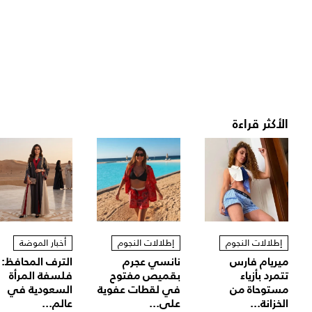
الأكثر قراءة
إطلالات النجوم
إطلالات النجوم
أخبار الموضة
ميريام فارس
نانسي عجرم
الترف المحافظ:
تتمرد بأزياء
بقميص مفتوح
فلسفة المرأة
مستوحاة من
في لقطات عفوية
السعودية في
الخزانة...
على...
عالم...