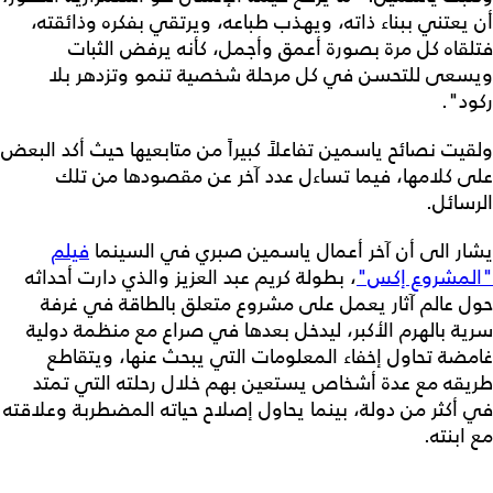
أن يعتني ببناء ذاته، ويهذب طباعه، ويرتقي بفكره وذائقته،
فتلقاه كل مرة بصورة أعمق وأجمل، كأنه يرفض الثبات
ويسعى للتحسن في كل مرحلة شخصية تنمو وتزدهر بلا
ركود".
ولقيت نصائح ياسمين تفاعلاً كبيراً من متابعيها حيث أكد البعض
على كلامها، فيما تساءل عدد آخر عن مقصودها من تلك
الرسائل.
يشار الى أن آخر أعمال ياسمين صبري في السينما
فيلم
"المشروع إكس"
، بطولة كريم عبد العزيز والذي دارت أحداثه
حول عالم آثار يعمل على مشروع متعلق بالطاقة في غرفة
سرية بالهرم الأكبر، ليدخل بعدها في صراع مع منظمة دولية
غامضة تحاول إخفاء المعلومات التي يبحث عنها، ويتقاطع
طريقه مع عدة أشخاص يستعين بهم خلال رحلته التي تمتد
في أكثر من دولة، بينما يحاول إصلاح حياته المضطربة وعلاقته
مع ابنته.