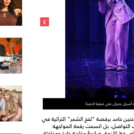
›
 أسيل عمران في فيفيا لافيتا
أسيل عمران تر
ة حنين حامد برقصة "لفح الشعر" التراثية في
ت التواصل، بل اتسعت رقعة المواجهة
ى خط الأزمة، صانعةً مقارنة حادة ومفاجئة