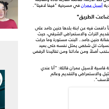
دية
أسيل عمران
في مسرحية "فيفا لافيتا".
أضاعت الطريق"
ً دافعت فيه عن ابنة بلدها حنين حامد على
 تقديم التراث والاستعراض الشرقي، حيث
لفنانة حنين حامد.. البنت مستورة وما حركت
الجنسيات كل شخص يمثل نفسه حتى بعيد
ب أصلاً ومن عاداتنا ومن تقاليدنا الرقص
 قاسية لأسيل عمران قائلة: "أنا عندي
ثيل والاستعراض والتقديم وعالم
للأسف".