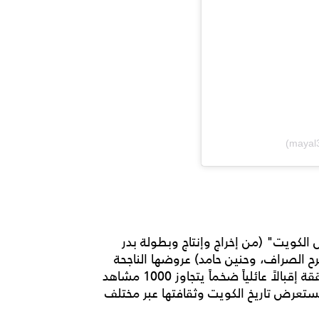
لكويت" (من إخراج وإنتاج وبطولة بدر
ح الصراف، وحنين حامد) عروضها الناجحة
والمكتملة العدد على مسرح نادي الكويت بكيفان، محققة إقبالاً عائلياً ضخماً يتجاوز 1000 مشاهد
تستعرض تاريخ الكويت وثقافتها عبر مختلف