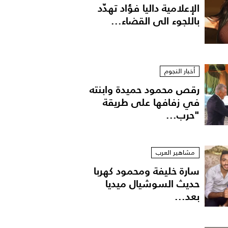
الإعلامية داليا فؤاد تهدّد
باللجوء الى القضاء...
أخبار النجوم
رقص محمود حميدة وابنته
في زفافها على طريقة
"حرب...
مشاهير العرب
سارة خليفة ومحمود كهربا
قص
حديث السوشيال ميديا
بعد...