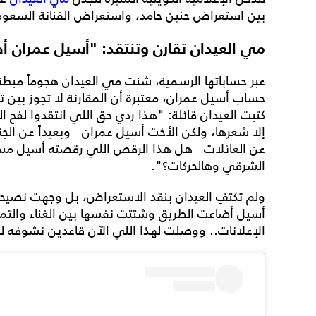
بين استعراض حنين حامد، واستعراض الفنانة السعو
مي العيدان تقارن وتنتقد: "أسيل عمران 
عبر حساباتها الرسمية، شنت مي العيدان هجوماً مبطنا
حساب أسيل عمران، معتبرة أن المقارنة لا تجوز بين
كتبت العيدان قائلة: "هذا ردي حق اللي انتقدوا لفح ا
إلا شعرها، ولكن الأخت أسيل عمران - وبعيداً عن 
عن العائلات - هل هذا الرقص اللي رقصته أسيل مستح
الشرقي وهالحركات؟".
ولم تكتفِ العيدان بنقد الاستعراض، بل وجهت نصيحة
أسيل أضاعت الطريق وشتتت نفسها بين الغناء والتم
الإعلانات.. ووصلت لهذا اللي الآن قاعدين نشوفه 