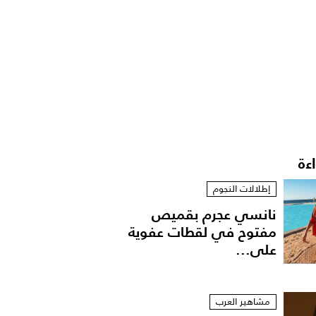
اءة
إطلالات النجوم
نانسي عجرم بقميص
مفتوح في لقطات عفوية
على...
مشاهير العرب