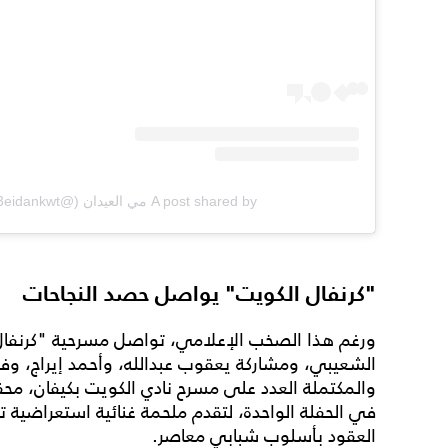
A post shared by مي العيدان (@mayal3eidankwt)
"كرنفال الكويت" يواصل حصد النجاحات
ورغم هذا الصخب الإعلامي، تواصل مسرحية "كرنفال ا
الشعيبي، ومشاركة يعقوب عبدالله، وأحمد إيراج، وفر
في الحفلة الواحدة، لتقدم ملحمة غنائية استعراضية 
العقود بأسلوب شبابي معاصر.