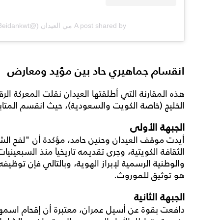
A post shared by مي العيدان (@mayal3eidankwt)
انقسام جماهيري حاد بين مؤيد ومعارض
هذه المقارنة التي أطلقتها العيدان نقلت المعركة ا
الخليج (خاصة الكويت والسعودية)، حيث انقسم المتاب
الجبهة الأولى
أيدت موقف العيدان وحنين حامد، مؤكدة أن "لفح ال
الثقافة الكويتية، وجرى تقديمه تاريخياً منذ السبعيني
والوطنية الرسمية لإبراز الهوية، وبالتالي فإن توظي
هو توثيق للموروث.
الجبهة الثانية
دافعت بقوة عن أسيل عمران، معتبرة أن إقحام اسمها 