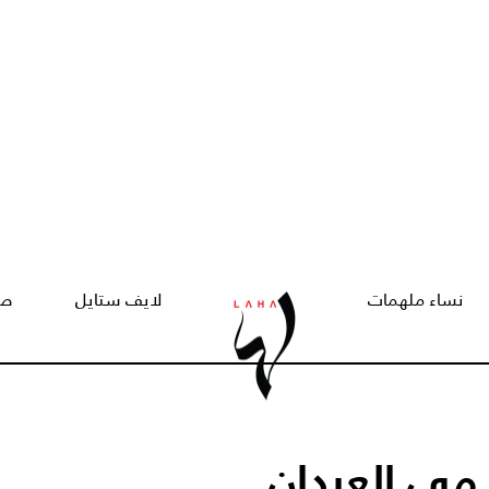
نساء ملهمات
لايف ستايل
صح
 مي العيدان