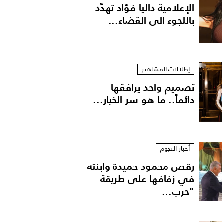
الإعلامية داليا فؤاد تهدّد
باللجوء الى القضاء...
إطلالات المشاهير
تصميم واحد يرافقها
دائماً.. ما هو سر الخيار...
أخبار النجوم
رقص محمود حميدة وابنته
في زفافها على طريقة
"حرب...