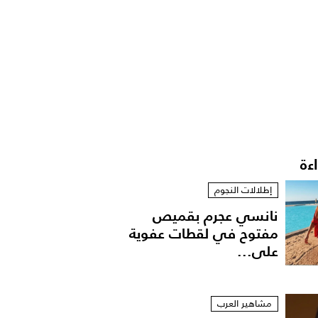
اءة
إطلالات النجوم
نانسي عجرم بقميص
مفتوح في لقطات عفوية
على...
مشاهير العرب