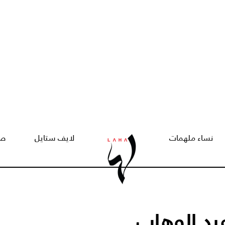
نساء ملهمات
لايف ستايل
صح
بد الوهاب