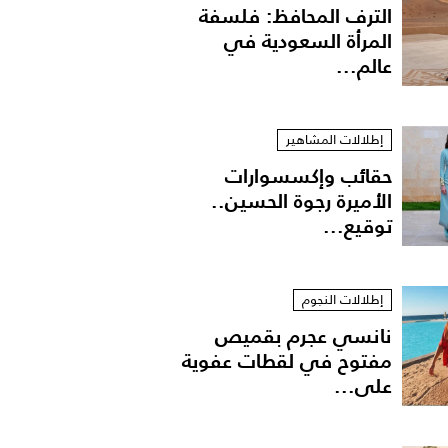
الترف المحافظ: فلسفة
المرأة السعودية في
عالم...
إطلالات المشاهير
حقائب وإكسسوارات
الأميرة رجوة الحسين..
توقيع...
إطلالات النجوم
نانسي عجرم بقميص
مفتوح في لقطات عفوية
على...