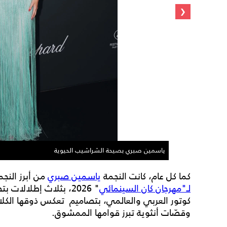
‹
ياسمين صبري بصيحة الشراشيب الحيوية
كما كل عام، كانت النجمة
ياسمين صبري
من أبرز النجم
لـ"مهرجان كان السينمائي
" 2026، بثلاث إطلالات
كوتور العربي والعالمي، بتصاميم تعكس ذوقها الكلاس
وقصّات أنثوية تبرز قوامها الممشوق.