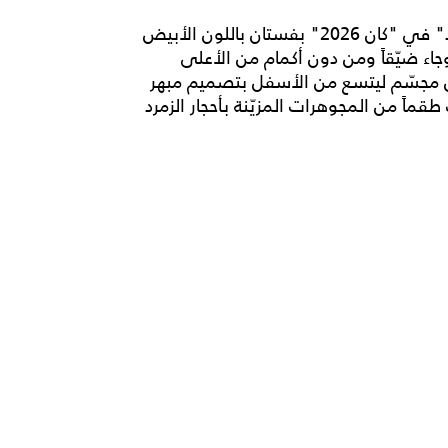
تألّقت النجمة المصرية خلال حضورها عرض "فاذرلاند" في "كان 2026" بفستان باللون الأبيض
اء ضيّقاً ومن دون أكمام من الأعلى
شكل مجسّم ليتسع من الأسفل بتصميم مبهر
ماً من المجوهرات المزيّنة بأحجار الزمرد