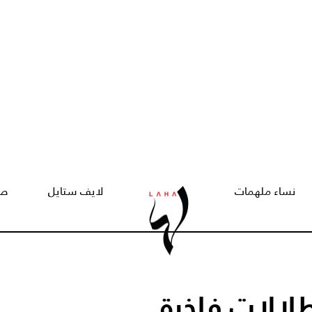
نساء ملهمات
لايف ستايل
صح
ين صبري في 3 إطلالات فاخرة