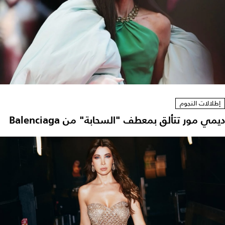
إطلالات النجوم
ديمي مور تتألق بمعطف "السحابة" من Balenciaga