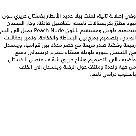
وفي إطلالة ثانية، لفتت بيلا حديد الأنظار بفستان حريري بلون
نيود مطرّز بكريستالات ناعمة، بتفاصيل هادئة، وجاء الفستان
بتصميم طويل ومستقيم باللون Peach Nude يميل الى البيج
الوردي، بتصميم يمزج بين البساطة والفخامة. وتميز بحمّالات
رفيعة وقصّة صدر مربعة مع خصر محدّد يبرز قوامها، وينسدل
من الأسفل بتنورة طويلة مغطّاة بتطريز كريستالي دقيق.
وأُضيف الى التصميم وشاح حريري شفّاف متصل بالفستان
من جهة واحدة وملتفّ حول الرقبة وينسدل الى الخلف
بأسلوب درامي ناعم.