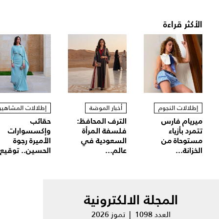
الأكثر قراءة
إطلالات النجوم
أخبار الموضة
إطلالات المشاهير
ميريام فارس
الترف المحافظ:
حقائب
تتمرد بأزياء
فلسفة المرأة
وإكسسوارات
مستوحاة من
السعودية في
الأميرة رجوة
الخزانة...
عالم...
الحسين.. توقيع.
المجلة الالكترونية
العدد 1098 | تموز 2026