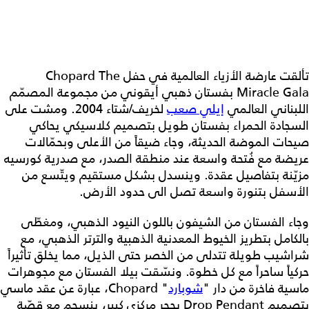
تألقت عارضة الأزياء العالمية في حفل Chopard The
Miracle Gala بفستان ذهبي أيقوني من مجموعة المصمّم
اللبناني العالمي
إيلي صعب
لخريف/شتاء 2004. ومشت على
السجادة الحمراء بفستان طويل بتصميم كلاسيكي يحاكي
صيحات الموضة الحديثة، وجاء ضيقاً من الأعلى وبحمّالات
عريضة مع فُتحة واسعة عند منطقة الصدر، مع صدرية كورسيه
مزيّنة بتفاصيل عقدة. وينسدل بشكل مستقيم ويتّسع من
الأسفل بتنورة واسعة تصل الى حدود الأرض.
وجاء الفستان من الشيفون باللون النيود الذهبي، ومغطّى
بالكامل بتطريز الخيوط المعدنية الذهبية والترتر الذهبي، مع
شراشيب طويلة تتدلى من الخصر حتى الذيل، مما يخلق تأثيراً
حركياً ساحراً مع كل خطوة. ونسّقت بيلا الفستان مع مجوهرات
ماسية فاخرة من دار "
شوبارد
" Chopard، عبارة عن عقد ماسي
بتصميم Drop Pendant بحجر مركزي كبير، ينسجم مع قصّة