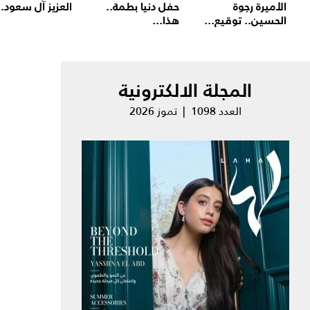
الأميرة رجوة
حفل دنيا بطمة..
العزيز آل سعود..
الحسين.. توقيع...
هذا...
المجلة الالكترونية
العدد 1098 | تموز 2026