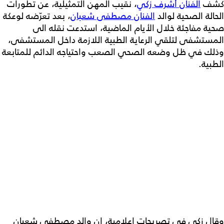
كشف
الفنان أشرف زكي
، نقيب المهن التمثيلية، عن تطورات
الحالة الصحية لوالد
الفنان مصطفى شعبان
، بعد تعرّضه لوعكة
صحية مفاجئة خلال الأيام الماضية، استدعت نقله الى
المستشفى لتلقي الرعاية الطبية اللازمة داخل المستشفى،
وذلك في ظل وضعه الصحي الصعب واحتياجه الدائم للمتابعة
الطبية.
وقال زكي في تصريحات إعلامية، إن والد مصطفى شعبان