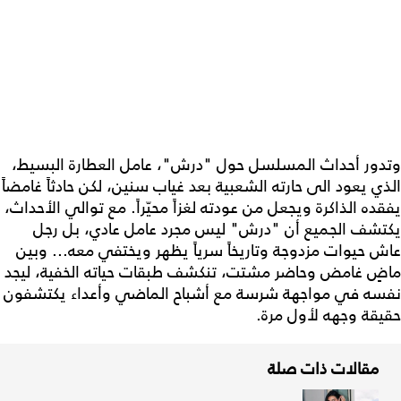
وتدور أحداث المسلسل حول "درش"، عامل العطارة البسيط،
الذي يعود الى حارته الشعبية بعد غياب سنين، لكن حادثاً غامضاً
يفقده الذاكرة ويجعل من عودته لغزاً محيّراً. مع توالي الأحداث،
يكتشف الجميع أن "درش" ليس مجرد عامل عادي، بل رجل
عاش حيوات مزدوجة وتاريخاً سرياً يظهر ويختفي معه... وبين
ماضٍ غامض وحاضر مشتت، تنكشف طبقات حياته الخفية، ليجد
نفسه في مواجهة شرسة مع أشباح الماضي وأعداء يكتشفون
حقيقة وجهه لأول مرة.
مقالات ذات صلة