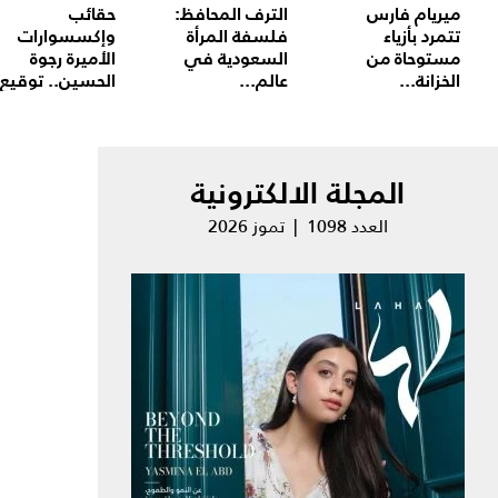
ميريام فارس
الترف المحافظ:
حقائب
تتمرد بأزياء
فلسفة المرأة
وإكسسوارات
مستوحاة من
السعودية في
الأميرة رجوة
الخزانة...
عالم...
الحسين.. توقيع.
المجلة الالكترونية
العدد 1098 | تموز 2026