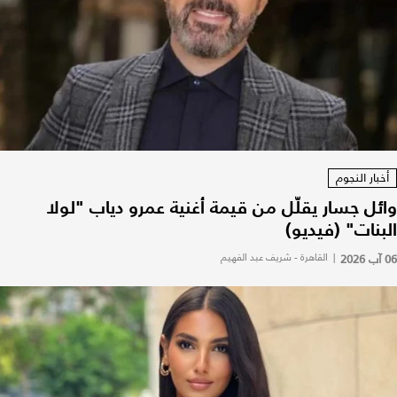
أخبار النجوم
وائل جسار يقلّل من قيمة أغنية عمرو دياب "لولا
البنات" (فيديو)
06 آب 2026
|
القاهرة - شريف عبد الفهيم