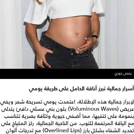
يمنى خوري
أسرار جمالية تبرز أناقة الحامل على طريقة يومي
لإبراز جمالية هذه الإطلالة، اعتمدت يومي تسريحة شعر ويفي
عريض (Voluminous Waves) بلون بني عسلي دافئ يتدلى
بنعومة على كتفيها، مما أضفى حيوية وكثافة بصرية تتناسب
مع الياقة المرتفعة للتوب. من الناحية الجمالية، ركز المكياج على
تحديد الشفاه بشكل بارز (Overlined Lips) مع تدرجات ألوان