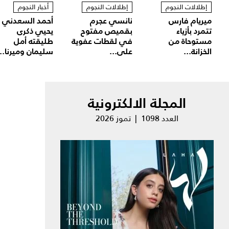
إطلالات النجوم
إطلالات النجوم
أخبار النجوم
ميريام فارس
نانسي عجرم
أحمد السعدني
تتمرد بأزياء
بقميص مفتوح
يحيي ذكرى
مستوحاة من
في لقطات عفوية
طليقته أمل
الخزانة...
على...
سليمان وميرنا...
المجلة الالكترونية
العدد 1098 | تموز 2026