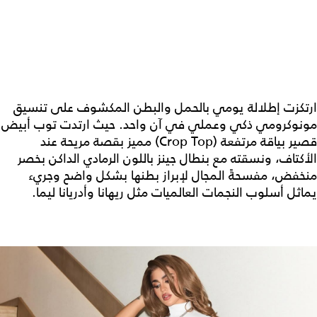
ارتكزت إطلالة يومي بالحمل والبطن المكشوف على تنسيق
مونوكرومي ذكي وعملي في آن واحد. حيث ارتدت توب أبيض
قصير بياقة مرتفعة (Crop Top) مميز بقصة مريحة عند
الأكتاف، ونسقته مع بنطال جينز باللون الرمادي الداكن بخصر
منخفض، مفسحةً المجال لإبراز بطنها بشكل واضح وجريء
يماثل أسلوب النجمات العالميات مثل ريهانا وأدريانا ليما.