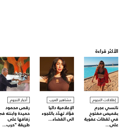
الأكثر قراءة
إطلالات النجوم
مشاهير العرب
أخبار النجوم
نانسي عجرم
الإعلامية داليا
رقص محمود
بقميص مفتوح
فؤاد تهدّد باللجوء
حميدة وابنته ف
في لقطات عفوية
الى القضاء...
زفافها على
على...
طريقة "حرب...