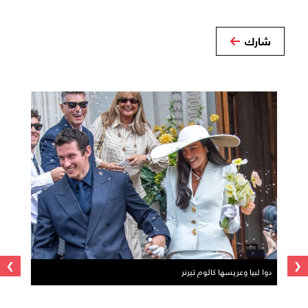
شارك
›
‹
دوا لبيا وعريسها كالوم تيرنر