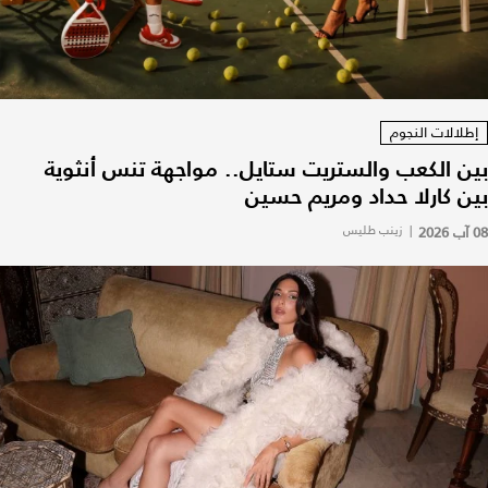
إطلالات النجوم
بين الكعب والستريت ستايل.. مواجهة تنس أنثوية
بين كارلا حداد ومريم حسين
08 آب 2026
|
زينب طليس