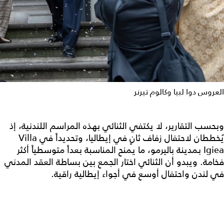
العروس دوا لبيا وكالوم تيرنر
وبحسب التقارير، لا يكتفي الثنائي بهذه المراسم اللندنية، إذ
يُخططان لاحتفال زفاف ثانٍ في إيطاليا، وتحديداً في Villa
Igiea بمدينة باليرمو، ما يمنح المناسبة بعداً متوسطياً أكثر
فخامة. ويبدو أن الثنائي اختار الجمع بين بساطة العقد المدني
في لندن واحتفال أوسع في أجواء إيطالية راقية.