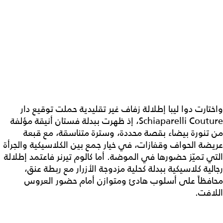
واختارت دوا ليبا إطلالة زفاف غير تقليدية حملت توقيع دار
Schiaparelli Couture، إذ ظهرت ببدلة فستان أنيقة مؤلفة
من تنورة بيضاء بقصة محددة، وسترة متناسقة، مع قبعة
عريضة الحواف وقفازات، في خيار جمع بين الكلاسيكية والجرأة
التي تميّز حضورها في الموضة. أما كالوم تيرنر فاعتمد إطلالة
رجالية كلاسيكية ببدلة كحلية مزدوجة الأزرار مع ربطة عنق،
محافظاً على أسلوب هادئ ومتوازن أمام حضور العروس
اللافت.