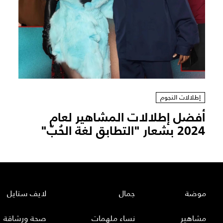
إطلالات النجوم
أفضل إطلالات المشاهير لعام
2024 بشعار "التطابق لغة الحُبّ"
موضة
جمال
لايف ستايل
مشاهير
نساء ملهمات
صحة ورشاقة