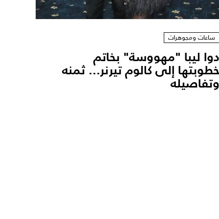
ساعات ومجوهرات
وا ليبا "مهووسة" بخاتم
طوبتها إلى كالوم تيرنر... ثمنه
تفاصيله