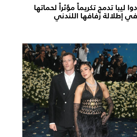
وا ليبا تدمج تكريماً مؤثراً لحماتها
ي إطلالة زفافها اللندني