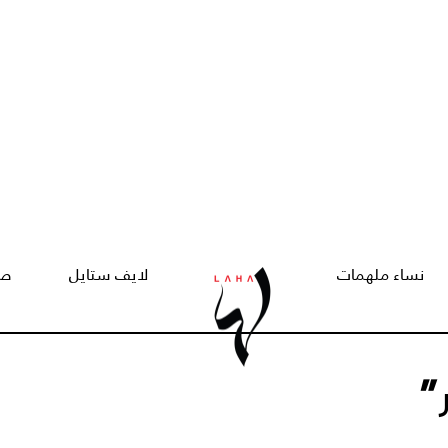
نساء ملهمات
لايف ستايل
صح
”