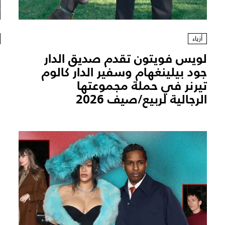
أزياء
لويس فويتون تقدم صديق الدار
د
جود بيلينغهام وسفير الدار كالوم
خ
تيرنر في حملة مجموعتها
و
الرجالية لربيع/صيف 2026