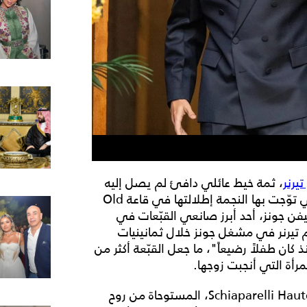
تيرنر
، ثمة خيط عائلي دافئ لم يصل إليه
كثيرون عند النظر الأول. فالقبّعة البيضاء العريضة التي توّجت بها النجمة إطلالتها في قاعة Old
ي صمّمها ستيفن جونز، أحد أبرز صانعي القبّعات في
م تيرنر في مشغل جونز خلال ثمانينيات
ان طفلاً رضيعاً"، ما جعل القبّعة أكثر من
رأة التي أنجبت زوجها.
من تصميم Schiaparelli Haute Couture، المستوحاة من روح