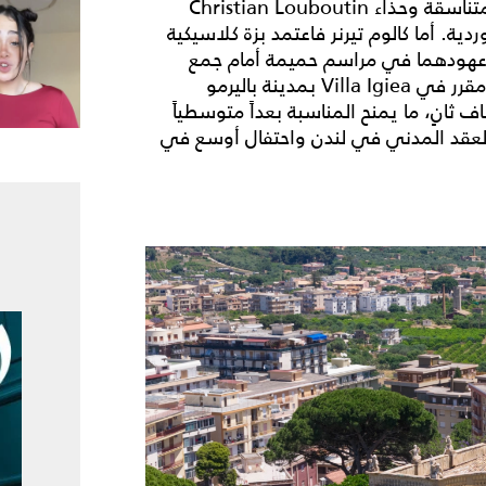
بيانكا جاغر، بتوليفة ضمت بدلة تنورة بيضاء وقفّازات متناسقة وحذاء Christian Louboutin
دية. أما كالوم تيرنر فاعتمد بزة كلاسيكية
ائي عهودهما في مراسم حميمة أمام جمع
صغير من المقرّبين قبل أن يتوجّها إلى احتفال أوسع مقرر في Villa Igiea بمدينة باليرمو
ف ثانٍ، ما يمنح المناسبة بعداً متوسطياً
ة العقد المدني في لندن واحتفال أوسع في