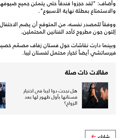
وأضاف: "لقد حجزوا فندقاً حتى يتمكن جميع ضيوفهم 
والاستمتاع بعطلة نهاية الأسبوع".
ووفقاً للمصدر نفسه، من المتوقع أن يضم الاحتفال 
إلتون جون مطروح كأحد الفنانين المحتملين.
وبينما دارت نقاشات حول فستان زفاف مصمّم خصيص
فيرساتشي أيضاً كخيار محتمل لفستان ليبا.
مقالات ذات صلة
هل نجحت دوا ليبا في اختيار
فستانها بأول ظهور لها بعد
الزواج؟
شارك