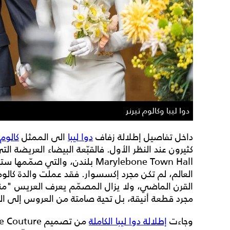
دوا ليبا وكالوم تيرنر
داخل تفاصيل إطلالة زفاف
دوا ليبا
الى الممثل
كالوم 
Marylebone Town Hall بلندن، والت
العالم، لم تكن مجرد إكسسوار. فقد عملت والدة كالو
القرن الماضي، ولا يزال المصمّم يعرف العريس "منذ ك
مجرد قطعة أنيقة، بل تحية صامتة من العروس إلى الم
وجاءت
إطلالة دوا ليبا الكاملة