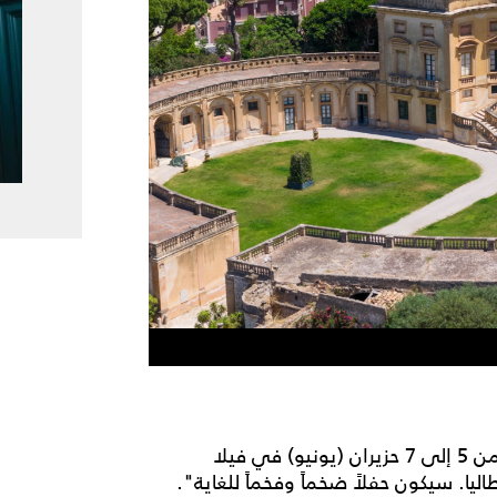
قال مصدر إعلامي: "سيُقام حفل الزفاف في الفترة من 5 إلى 7 حزيران (يونيو) في فيلا
اليا. سيكون حفلاً ضخماً وفخماً للغاية".