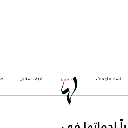
نساء ملهمات
لايف ستايل
صح
راً لحماتها في