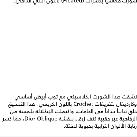
شورت قماشياً بكسرات (Pleated) باللون البنّي الدافئ.
نسّقت هذا الشورت الكلاسيكي مع توب أبيض أساسي
وكارديغان بتفريغات Crochet باللون الكريمي. هذا التنسيق
خلق تبايناً جذاباً في الخامات، واكتملت الإطلالة بلمسة من
الرفاهية عبر حقيبة كتف زرقاء بنقشة Dior Oblique، مما كسر
رتابة الألوان الترابية بحيوية لافتة.