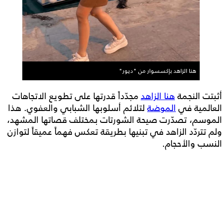
هنا الزاهد بإكسسوار من "ديور"
أثبتت النجمة
هنا الزاهد
مجدّداً قدرتها على تطويع الاتجاهات
العالمية في
الموضة
لتلائم أسلوبها الشبابي والعفوي. هذا
الموسم، تصدّرت صيحة الشورتات بمختلف قصاتها المشهد،
ولم تتردّد الزاهد في تبنيها بطريقة تعكس فهماً عميقاً لتوازن
النسب والأحجام.