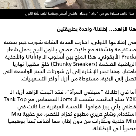
هنا الزاهد بسترة بيج من "برادا" وحذاء رياضي أبيض وحقيبة كتف بنّية اللون
هنا الزاهد... إطلالة واحدة بطريقتين
في إطلالتها الأولى، اختارت الفنانة الشابة شورت جينز بقصة
مستقيمة ونسّقته مع جاكيت عملي باللون البيج يحمل شعار
Prada الأيقوني. هذا المزج بين أسلوب الـ Utility والأحذية
الرياضية الضخمة (Chunky Sneakers) خلق مظهراً نهارياً
بامتياز. وهنا تجدر الإشارة إلى أن شورتات الجينز الواسعة التي
تصل إلى الركبة، مستوحاة من أزياء أواخر التسعينيات.
أما في إطلالة "سيلفي المرآة"، فقد اتبعت الزاهد أزياء الـ
Y2K بخلع الجاكيت. نسّقت الـ Jorts الفضفاض مع Tank Top
قطني بنّي يبرز قوامها. اللمسة العبقرية هنا كانت في
استخدام وشاح حريري مطبوع كحزام للخصر، مع حقيبة Miu
Miu جلدية ونظّارات من دون إطار، مما أضاف بُعداً بوهيمياً
عصرياً الى الإطلالة.