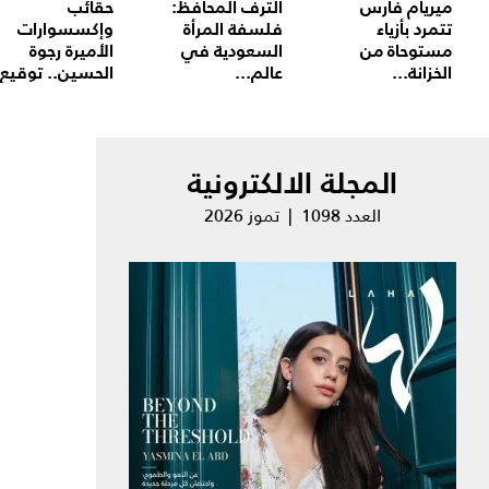
ميريام فارس
الترف المحافظ:
حقائب
تتمرد بأزياء
فلسفة المرأة
وإكسسوارات
مستوحاة من
السعودية في
الأميرة رجوة
الخزانة...
عالم...
الحسين.. توقيع.
المجلة الالكترونية
العدد 1098 | تموز 2026