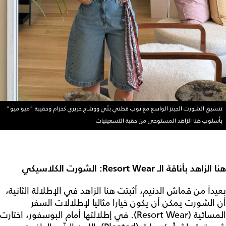
تنسيق الشورت الجينز الواسع مع توب قطني بنّي ووشاح حريري كحزام وحقيبة "ميو ميو"
بأسلوب هنا الزاهد المستوحى من حقبة التسعينيات
هنا الزاهد بأناقة الـ Resort Wear: الشورت الكلاسيكي
بعيداً من قماش الدنيم، أثبتت هنا الزاهد في الإطلالة الثانية،
أن الشورت يمكن أن يكون خياراً مثالياً لإطلالات السفر
المسائية (Resort Wear). في إطلالتها أمام البوسفور، اختارت