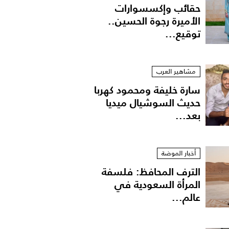
حقائب وإكسسوارات
الأميرة رجوة الحسين..
توقيع...
مشاهير العرب
سارة خليفة ومحمود كهربا
حديث السوشيال ميديا
بعد...
 تفاصيلها من Dior Maison
أخبار الموضة
الترف المحافظ: فلسفة
المرأة السعودية في
عالم...