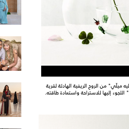
براعة الحِرَف اليدوية في أدق
يلّي" من الروح الريفية الهادئة لقرية
 اللجوء إليها للاستراحة واستعادة طاقته.