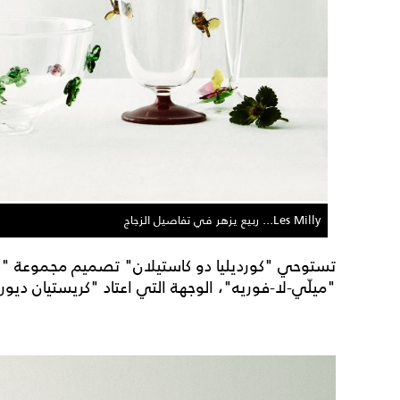
Les Milly... ربيع يزهر في تفاصيل الزجاج
تستوحي "كورديليا دو كاستيلان" تصميم مجموعة "ليه م
"ميلّي-لا-فوريه"، الوجهة التي اعتاد "كريستيان ديور"