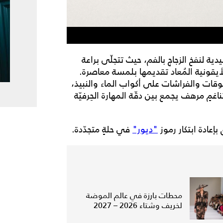
ية لنفخ الزجاج بالفم، حيث تتجلّى براعة
 الأيقونية المُعاد تقديمها بلمسة معاصرة.
قات والفراشات على أكواب الماء والنبيذ،
غمٍ مرهف يجمع بين دقّة المهارة الحِرفيّة
إعادة ابتكار رموز
"ديور"
في حلةٍ متجدّدة.
محطات بارزة في عالم الموضة
لخريف وشتاء 2026 – 2027