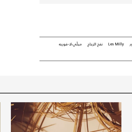
ر
Les Milly
نفخ الزجاج
ميلّي-لا-فوريه