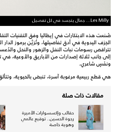
Les Milly... جمال يتجسد في كل تفصيل
صُنعت هذه الابتكارات في إيطاليا وفق التقنيات التقليد
الحِرَف اليدوية في أدق تفاصيلها، وتُزيَّن برموز الدار
تتراقص رسومات نبات النفل والزهور والنحل والدُعسو
إلى جانب ثلاثة إصدارات من الأباريق والأوعية، في تنا
ونفَسٍ شاعري.
هي قطع ربيعية مرغوبة آسرة، تنبض بالحيوية، وتتألق ب
مقالات ذات صلة
حقائب وإكسسوارات الأميرة
رجوة الحسين.. توقيع عالمي
وهوية خاصة