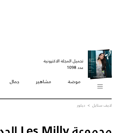
تحميل المجلة الاكترونية
عدد 1098
موضة
مشاهير
جمال
لايف ستايل
>
ديكور
مجموعة Les Milly الجديدة من Dior