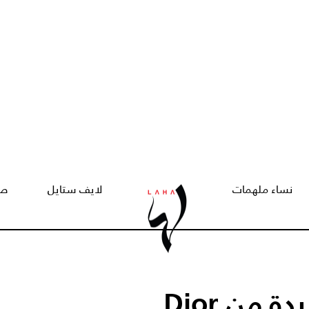
نساء ملهمات
لايف ستايل
صح