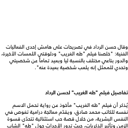
وقال حسن الرداد في تصريحات على هامش إحدى الفعاليات
الفنية: "خلصنا فيلم "طه الغريب" ودلوقتي اللمسات الأخيرة،
والدور بتاعي مختلف بالنسبة ليا وبعيد تماماً عن شخصيتي
وتحدي للممثل إنه يلعب شخصية بعيدة عنه".
تفاصيل فيلم "طه الغريب" لحسن الرداد
يُذكر أن فيلم "طه الغريب" مأخوذ عن رواية تحمل الاسم
نفسه للكاتب محمد صادق، ويقدّم معالجة درامية تغوص في
النفس البشرية، من خلال قصة حب استثنائية تتحدّى قسوة
الزمن وتأثير الذكريات، حيث تدور الأحداث حول "طه" الشاب