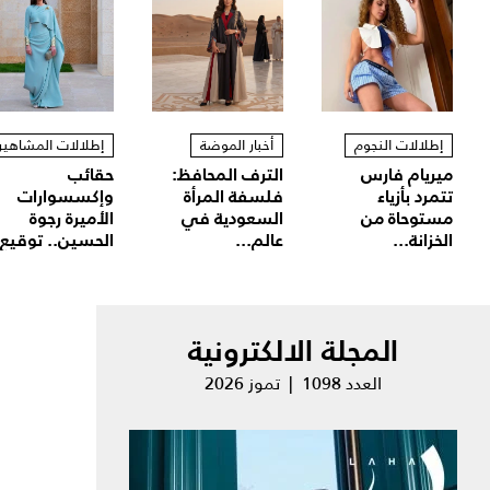
إطلالات النجوم
أخبار الموضة
إطلالات المشاهير
ميريام فارس
الترف المحافظ:
حقائب
تتمرد بأزياء
فلسفة المرأة
وإكسسوارات
مستوحاة من
السعودية في
الأميرة رجوة
الخزانة...
عالم...
الحسين.. توقيع.
المجلة الالكترونية
العدد 1098 | تموز 2026