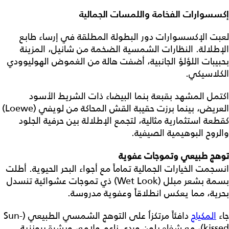
إكسسوارات الفخامة واللمسات الجمالية
لعبت الإكسسوارات دور البطولة المطلقة في إرساء طابع
الإطلالة. النظارات الشمسية الضخمة من شانيل، المزينة
بحبيبات اللؤلؤ الجانبية، أضفت هالة من الغموض الهوليوودي
الكلاسيكي.
اكتمل المشهد بقبعة بنما البيضاء ذات الشريط الأسود
العريض، بينما برزت حقيبة القش المحاكة من لويفي (Loewe)
كقطعة استثمارية مثالية، لتجمع الإطلالة بين حرفية الجلود
والروح البوهيمية الصيفية.
توهج طبيعي وتموجات عفوية
انسجمت الخيارات الجمالية تماماً مع أجواء البحر الحيوية. أطلت
بسمة بشعر مبلل (Wet Look) ذي تموجات عشوائية تنسدل
بحرية، مما يعكس انطلاقاً وعفوية مدروسة.
جاء
المكياج
دافئاً مرتكزاُ على التوهج الشمسي الطبيعي (Sun-
kissed)، مع شفاه بلون وردي ناعم ولامع، وبشرة برونزية