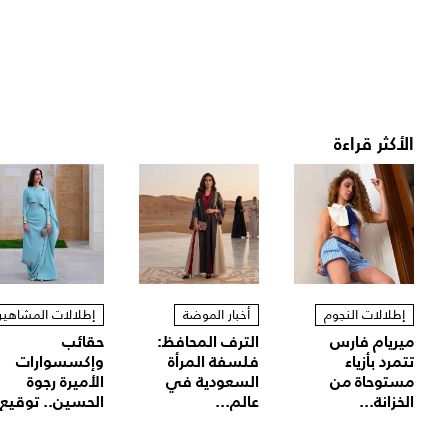
الأكثر قراءة
إطلالات النجوم
أخبار الموضة
إطلالات المشاهير
ميريام فارس
الترف المحافظ:
حقائب
تتمرد بأزياء
فلسفة المرأة
وإكسسوارات
مستوحاة من
السعودية في
الأميرة رجوة
الخزانة...
عالم...
الحسين.. توقيع.