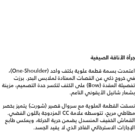
جرأة الأناقة الصيفية
اعتمدت بسمة قطعة علوية بكتف واحد (One-Shoulder)،
في خروج ذكي عن القصات المعتادة لملابس البحر. برزت
تفصيلة العقدة (Bow) على الكتف لتكسر حدة التصميم، مزينة
بشعار شانيل الأيقوني الناعم.
نسقت القطعة العلوية مع سروال قصير (شورت) يتميز بخصر
مطاطي مريح، تتوسطه علامة CC المزدوجة باللون الفضي.
القماش الخفيف المنسدل يضمن حرية الحركة، ويعكس طابع
الإجازات الاسترخائي الفاخر الذي لا يقيد الجسد.