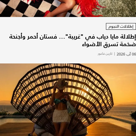
إطلالات النجوم
إطلالة مايا دياب في "غريبة"... فستان أحمر وأجنحة
ضخمة تسرق الأضواء
06 آب 2026
|
كارين فاعور