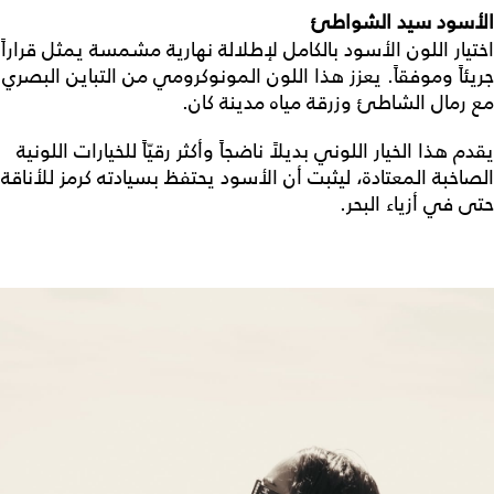
الأسود سيد الشواطئ
اختيار اللون الأسود بالكامل لإطلالة نهارية مشمسة يمثل قراراً
جريئاً وموفقاً. يعزز هذا اللون المونوكرومي من التباين البصري
مع رمال الشاطئ وزرقة مياه مدينة كان.
يقدم هذا الخيار اللوني بديلاً ناضجاً وأكثر رقيّاً للخيارات اللونية
الصاخبة المعتادة، ليثبت أن الأسود يحتفظ بسيادته كرمز للأناقة
حتى في أزياء البحر.