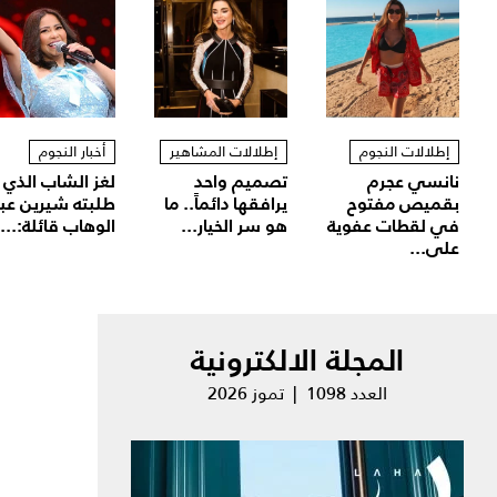
إطلالات النجوم
إطلالات المشاهير
أخبار النجوم
نانسي عجرم
تصميم واحد
لغز الشاب الذي
بقميص مفتوح
يرافقها دائماً.. ما
طلبته شيرين عب
في لقطات عفوية
هو سر الخيار...
الوهاب قائلة:...
على...
المجلة الالكترونية
العدد 1098 | تموز 2026