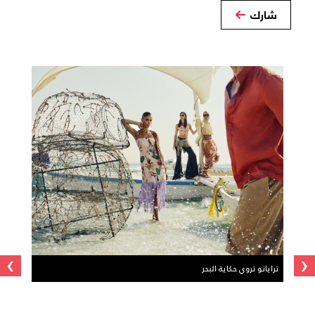
شارك
›
‹
ترايانو تروي حكاية البحر