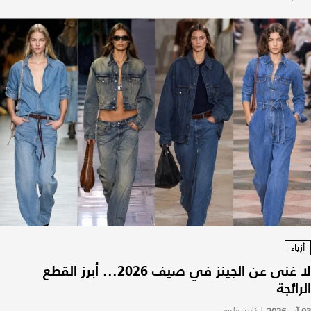
أزياء
لا غنى عن الجينز في صيف 2026... أبرز القطع
الرائجة
|
كارين فاعور