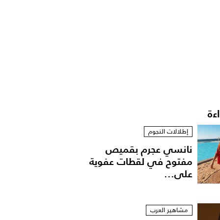
اءة
إطلالات النجوم
نانسي عجرم بقميص
مفتوح في لقطات عفوية
على...
مشاهير العرب