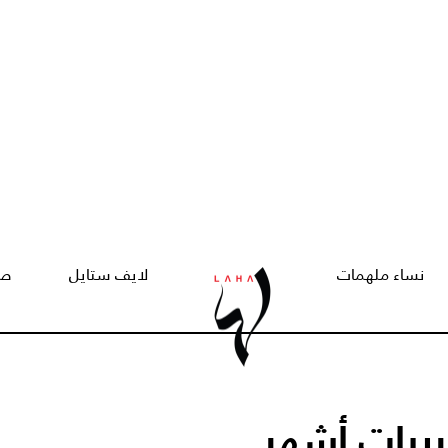
نساء ملهمات
لايف ستايل
صح
ربيات أشهر