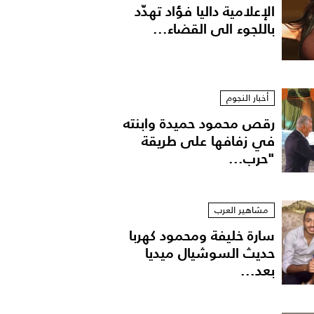
الإعلامية داليا فؤاد تهدّد
باللجوء الى القضاء...
أخبار النجوم
رقص محمود حميدة وابنته
في زفافها على طريقة
"حرب...
تان أبيض بقصة سترابلس
مشاهير العرب
سارة خليفة ومحمود كهربا
حديث السوشيال ميديا
بعد...