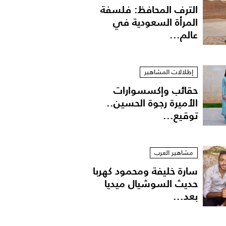
الترف المحافظ: فلسفة
المرأة السعودية في
عالم...
إطلالات المشاهير
حقائب وإكسسوارات
الأميرة رجوة الحسين..
توقيع...
مشاهير العرب
سارة خليفة ومحمود كهربا
حديث السوشيال ميديا
بعد...