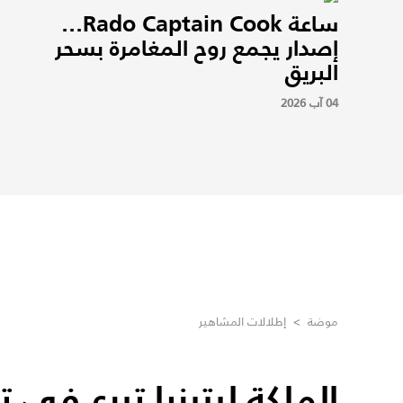
ساعة Rado Captain Cook...
إصدار يجمع روح المغامرة بسحر
البريق
04 آب 2026
موضة
>
إطلالات المشاهير
الملكة ليتيزيا تبرع في 