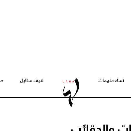
نساء ملهمات
لايف ستايل
صح
ت والحقائب