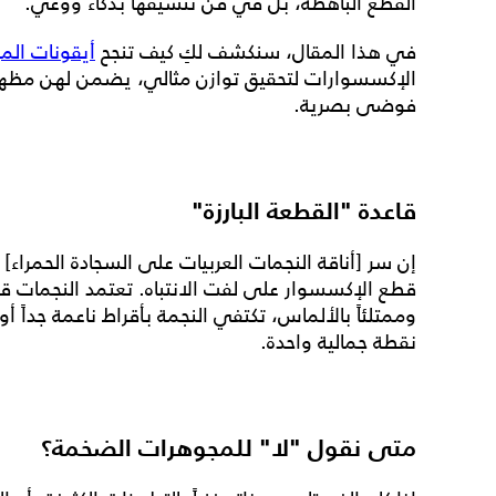
القطع الباهظة، بل في فن تنسيقها بذكاء ووعي.
في هذا المقال، سنكشف لكِ كيف تنجح
أيقونات الم
الإكسسوارات لتحقيق توازن مثالي، يضمن لهن مظهراً
فوضى بصرية.
قاعدة "القطعة البارزة"
إن سر [أناقة النجمات العربيات على السجادة الحمراء
قطع الإكسسوار على لفت الانتباه. تعتمد النجمات قاعد
وممتلئاً بالألماس، تكتفي النجمة بأقراط ناعمة جداً أو
نقطة جمالية واحدة.
متى نقول "لا" للمجوهرات الضخمة؟