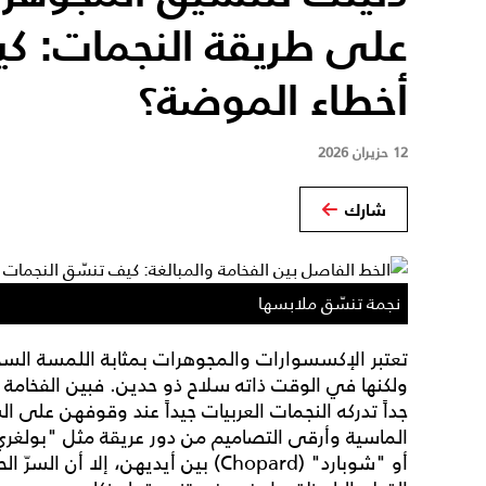
على طريقة النجمات: كيف
أخطاء الموضة؟
12 حزيران 2026
شارك
نجمة تنسّق ملابسها
تعتبر الإكسسوارات والمجوهرات بمثابة اللمسة السح
ولكنها في الوقت ذاته سلاح ذو حدين. فبين الفخامة ا
جداً تدركه النجمات العربيات جيداً عند وقوفهن على ال
أو "شوبارد" (Chopard) بين أيديهن، إل