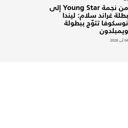
من نجمة Young Star إلى
طلة غراند سلام: ليندا
وسكوفا تتوّج ببطولة
يمبلدون
0 آب 2026