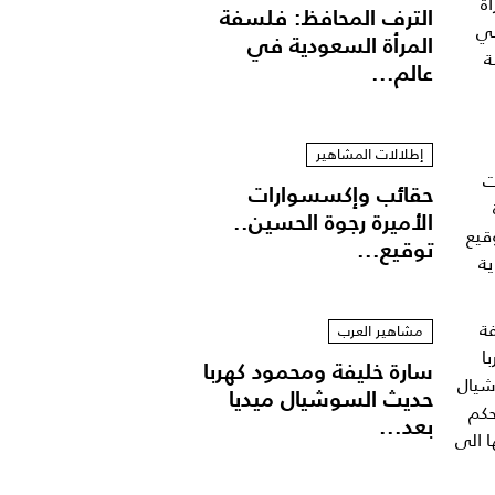
الترف المحافظ: فلسفة
المرأة السعودية في
عالم...
إطلالات المشاهير
حقائب وإكسسوارات
الأميرة رجوة الحسين..
توقيع...
مشاهير العرب
سارة خليفة ومحمود كهربا
حديث السوشيال ميديا
بعد...