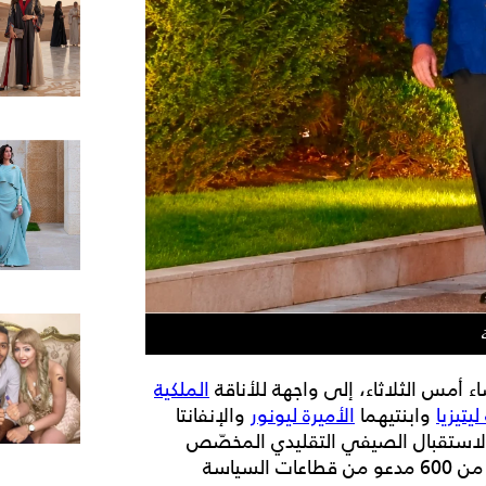
 أمس الثلاثاء، إلى واجهة للأناقة
الملكية
يتيزيا
وابنتيهما
الأميرة ليونور
والإنفانتا
الاستقبال الصيفي التقليدي المخصّص
لممثلي المجتمع في جزر البليار. وحضر المناسبة أكثر من 600 مدعو من قطاعات السياسة