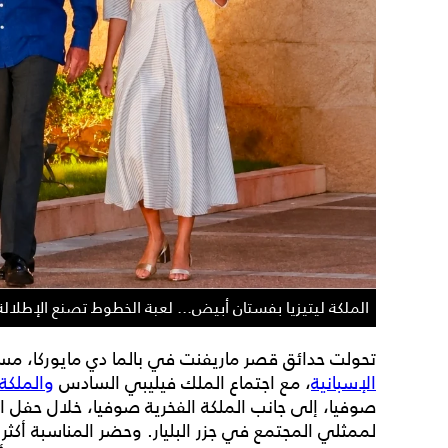
الملكة ليتيزيا بفستان أبيض... لعبة الخطوط تصنع الإطلالة
تحولت حدائق قصر ماريفنت في بالما دي مايوركا، مساء
الإسبانية
، مع اجتماع الملك فيليبي السادس
والملكة ل
صوفيا، إلى جانب الملكة الفخرية صوفيا، خلال حفل 