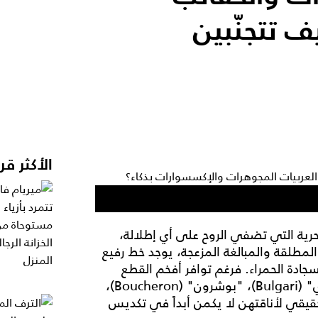
 تتجنّبين
الأكثر قر
رية التي تضفي الروح على أي إطلالة،
لمطلقة والمبالغة المزعجة، يوجد خط رفيع
سجادة الحمراء. فرغم توافر أفخم القطع
الماسية وأرقى التصاميم من دور عريقة مثل "بولغري" (Bulgari)، "بوشرون" (Boucheron)،
ا أن السرّ الحقيقي لأناقتهن لا يكمن أبداً في تكديس