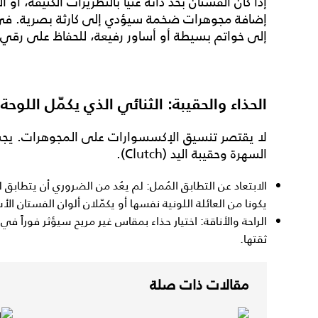
إذا كان الفستان بحد ذاته غنياً بالتطريزات الكثيفة، أو
إضافة مجوهرات ضخمة سيؤدي إلى كارثة بصرية. في 
إلى خواتم بسيطة أو أساور رفيعة، للحفاظ على رقي ا
الحذاء والحقيبة: الثنائي الذي يكمّل اللوحة 
لا يقتصر تنسيق الإكسسوارات على المجوهرات. يجب 
السهرة وحقيبة اليد (Clutch).
الابتعاد عن التطابق المُمل: لم يعُد من الضروري أن يتطابق
يكونا من العائلة اللونية نفسها أو يكمّلان ألوان الفستان ال
الراحة والأناقة: اختيار حذاء بمقاس غير مريح سيؤثر فوراً
ثقتها.
مقالات ذات صلة