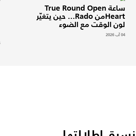
ساعة True Round Open
Heartمن Rado... حين يتغيّر
ب
لون الوقت مع الضوء
ن
و
04 آب 2026
4
تنسيق إطلالتها